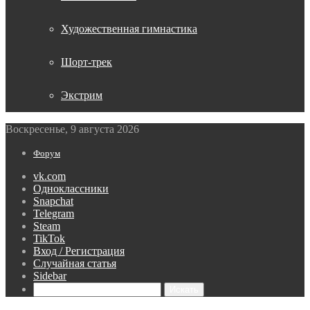
Художественная гимнастика
Шорт-трек
Экстрим
Воскресенье, 9 августа 2026
Форум
vk.com
Одноклассники
Snapchat
Telegram
Steam
TikTok
Вход / Регистрация
Случайная статья
Sidebar
Искать