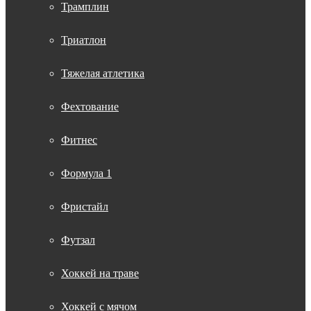
Трамплин
Триатлон
Тяжелая атлетика
Фехтование
Фитнес
Формула 1
Фристайл
Футзал
Хоккей на траве
Хоккей с мячом