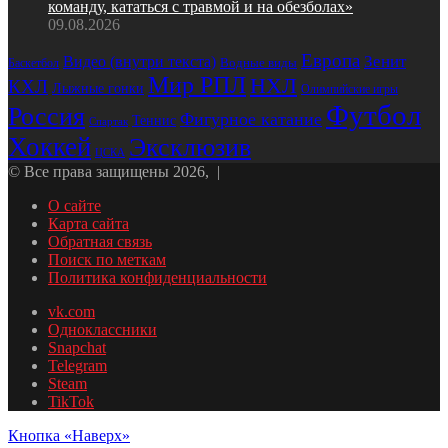
команду, кататься с травмой и на обезболах»
09.08.2026
Европа
Видео (внутри текста)
Зенит
Водные виды
Баскетбол
Мир РПЛ
НХЛ
КХЛ
Лыжные гонки
Олимпийские игры
Футбол
Россия
Фигурное катание
Теннис
Спартак
Хоккей
Эксклюзив
ЦСКА
© Все права защищены 2026, |
О сайте
Карта сайта
Обратная связь
Поиск по меткам
Политика конфиденциальности
vk.com
Одноклассники
Snapchat
Telegram
Steam
TikTok
Кнопка «Наверх»