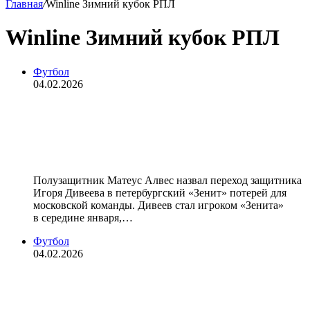
Главная
/
Winline Зимний кубок РПЛ
Winline Зимний кубок РПЛ
Футбол
04.02.2026
Полузащитник Матеус Алвес
назвал уход Дивеева потерей для
ЦСКА
Полузащитник Матеус Алвес назвал переход защитника
Игоря Дивеева в петербургский «Зенит» потерей для
московской команды. Дивеев стал игроком «Зенита»
в середине января,…
Футбол
04.02.2026
«У «Зенита» одна из лучших линий
— четыре сильных вратаря. Такое