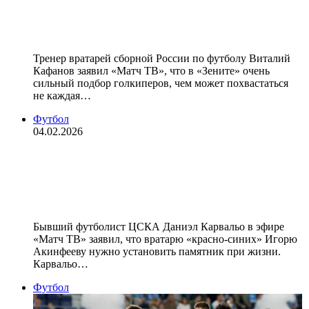
не в каждой команде есть» —
Кафанов
Тренер вратарей сборной России по футболу Виталий
Кафанов заявил «Матч ТВ», что в «Зените» очень
сильный подбор голкиперов, чем может похвастаться
не каждая…
Футбол
04.02.2026
Акинфеев заслуживает памятник
возле стадиона ЦСКА, заявил
Карвальо
Бывший футболист ЦСКА Даниэл Карвальо в эфире
«Матч ТВ» заявил, что вратарю «красно‑синих» Игорю
Акинфееву нужно установить памятник при жизни.
Карвальо…
Футбол