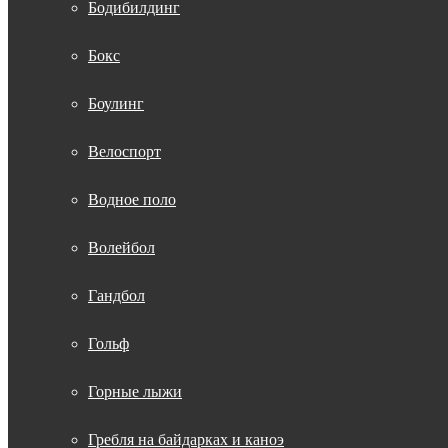
Бодибилдинг
Бокс
Боулинг
Велоспорт
Водное поло
Волейбол
Гандбол
Гольф
Горные лыжи
Гребля на байдарках и каноэ