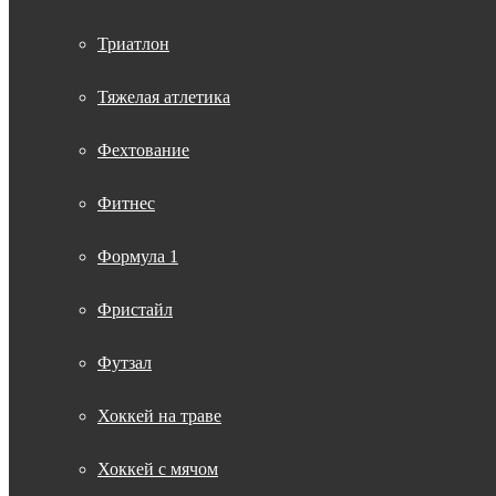
Триатлон
Тяжелая атлетика
Фехтование
Фитнес
Формула 1
Фристайл
Футзал
Хоккей на траве
Хоккей с мячом