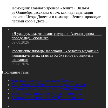
Помощник главного тренера «Зенита» Вильям
де Оливейра рассказал о том, как идет адаптация
новичка Игоря Дивеева в команде. «Зенит» проводит
первый сбор в Дохе…
«Я уже думала, что шанс упущен». Александрова — о
победе над Соболенко
09.08.2026
Российские пловцы завоевали 15 золотых медалей в
индивидуальных стартах Кубка мира по зимнему
плаванию
09.08.2026
Последние темы
Как найти сегодня пансионат быстро
Популярный сейчас пансионат для пожилых
Где найти хороший пансион для пожилых
Здесь инвестиционные услуги — помощь
Главные преимущества КЭДО — описание