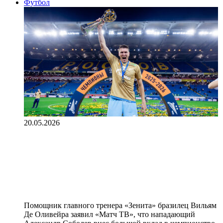
Футбол
20.05.2026
Тренер «Зенита» Оливейра:
«Соболев справился с большой
порцией критики со стороны и был
очень мотивирован»
Помощник главного тренера «Зенита» бразилец Вильям
Де Оливейра заявил «Матч ТВ», что нападающий