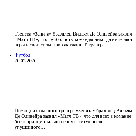
никогда не пропадает вера, потому
что у нас есть Семак. Он всегда
находит нужные слова и подход»
Тренера «Зенита» бразилец Вильям Де Оливейра заявил
«Матч ТВ», что футболисты команды никогда не теряют
веры в свои силы, так как главный тренер…
Футбол
20.05.2026
Тренер «Зенита» Оливейра: «Было
очень принципиально забрать
титул у «Краснодара». Спасибо им,
мы делаем друг друга сильнее»
Помощник главного тренера «Зенита» бразилец Вильям
Де Оливейра заявил «Матч ТВ», что для всех в команде
было принципиально вернуть титул после
упущенного…