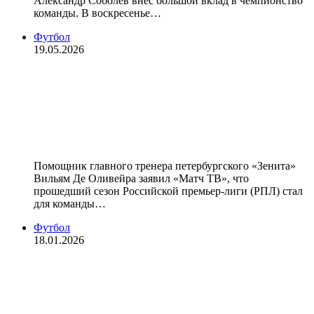
Александр Соболев внес большой вклад в чемпионство
команды. В воскресенье…
Футбол
19.05.2026
Тренер «Зенита» Оливейра о
чемпионстве: «Сезон получился
невероятно тяжелым, самым
непростым за последние годы»
Помощник главного тренера петербургского «Зенита»
Вильям Де Оливейра заявил «Матч ТВ», что
прошедший сезон Российской премьер‑лиги (РПЛ) стал
для команды…
Футбол
18.01.2026
«Мне легко говорить про Дивеева,
потому что знаю его давно» —
тренер «Зенита» Оливейра