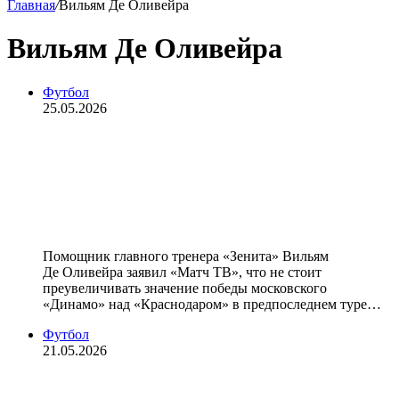
Главная
/
Вильям Де Оливейра
Вильям Де Оливейра
Футбол
25.05.2026
Тренер «Зенита» Оливейра: «Не
сказал бы, что «Динамо» помогло
нам взять титул. «Краснодар»
терял очки не только с ними»
Помощник главного тренера «Зенита» Вильям
Де Оливейра заявил «Матч ТВ», что не стоит
преувеличивать значение победы московского
«Динамо» над «Краснодаром» в предпоследнем туре…
Футбол
21.05.2026
Тренер «Зенита» Оливейра: «У нас