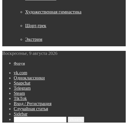
Художественная гимнастика
Шорт-трек
Экстрим
Воскресенье, 9 августа 2026
Форум
vk.com
Одноклассники
Snapchat
Telegram
Steam
TikTok
Вход / Регистрация
Случайная статья
Sidebar
Искать