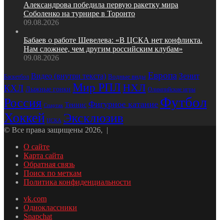
Александрова победила первую ракетку мира
Соболенко на турнире в Торонто
09.08.2026
Бабаев о работе Шевелева: «В ЦСКА нет конфликта.
Нам сложнее, чем другим российским клубам»
09.08.2026
Европа
Зенит
Видео (внутри текста)
Водные виды
Баскетбол
Мир РПЛ
НХЛ
КХЛ
Лыжные гонки
Олимпийские игры
Футбол
Россия
Фигурное катание
Теннис
Спартак
Хоккей
Эксклюзив
ЦСКА
© Все права защищены 2026, |
О сайте
Карта сайта
Обратная связь
Поиск по меткам
Политика конфиденциальности
vk.com
Одноклассники
Snapchat