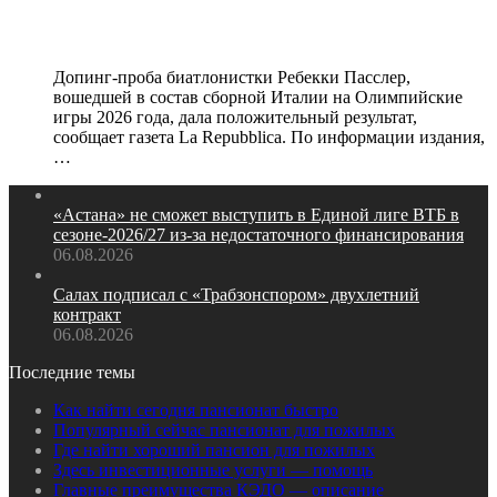
Олимпиадой
Допинг‑проба биатлонистки Ребекки Пасслер,
вошедшей в состав сборной Италии на Олимпийские
игры 2026 года, дала положительный результат,
сообщает газета La Repubblica. По информации издания,
…
«Астана» не сможет выступить в Единой лиге ВТБ в
сезоне‑2026/27 из‑за недостаточного финансирования
06.08.2026
Салах подписал с «Трабзонспором» двухлетний
контракт
06.08.2026
Последние темы
Как найти сегодня пансионат быстро
Популярный сейчас пансионат для пожилых
Где найти хороший пансион для пожилых
Здесь инвестиционные услуги — помощь
Главные преимущества КЭДО — описание