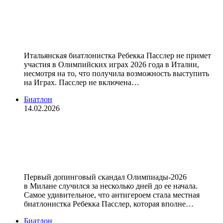
положительного допинг‑теста
биатлонистка Пасслер не выступит
на Олимпиаде
Итальянская биатлонистка Ребекка Пасслер не примет
участия в Олимпийских играх 2026 года в Италии,
несмотря на то, что получила возможность выступить
на Играх. Пасслер не включена…
Биатлон
14.02.2026
Попавшуюся на допинге
биатлонистку отмазали и вернули
на Олимпиаду. За идиотов держат?
Первый допинговый скандал Олимпиады-2026
в Милане случился за несколько дней до ее начала.
Самое удивительное, что антигероем стала местная
биатлонистка Ребекка Пасслер, которая вполне…
Биатлон