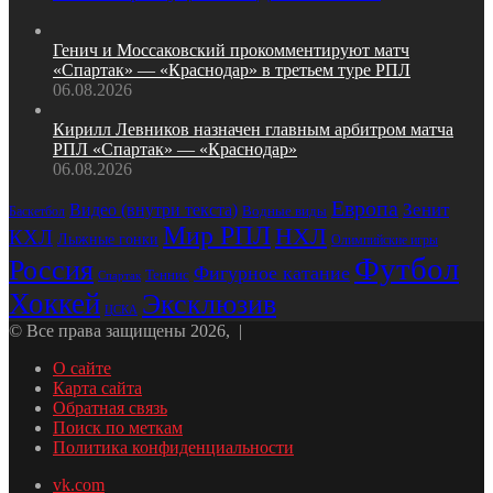
Генич и Моссаковский прокомментируют матч
«Спартак» — «Краснодар» в третьем туре РПЛ
06.08.2026
Кирилл Левников назначен главным арбитром матча
РПЛ «Спартак» — «Краснодар»
06.08.2026
Европа
Зенит
Видео (внутри текста)
Баскетбол
Водные виды
Мир РПЛ
НХЛ
КХЛ
Лыжные гонки
Олимпийские игры
Футбол
Россия
Фигурное катание
Теннис
Спартак
Хоккей
Эксклюзив
ЦСКА
© Все права защищены 2026, |
О сайте
Карта сайта
Обратная связь
Поиск по меткам
Политика конфиденциальности
vk.com