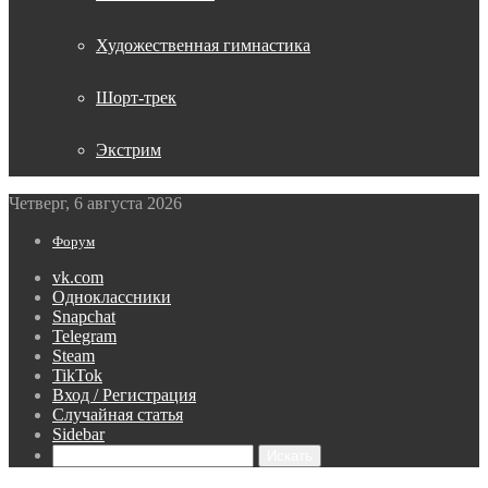
Художественная гимнастика
Шорт-трек
Экстрим
Четверг, 6 августа 2026
Форум
vk.com
Одноклассники
Snapchat
Telegram
Steam
TikTok
Вход / Регистрация
Случайная статья
Sidebar
Искать