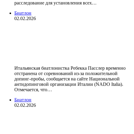
расследование для установления всех…
Биатлон
02.02.2026
Итальянская биатлонистка
Пасслер временно отстранена от
соревнований за четыре дня до
старта Олимпиады
Итальянская биатлонистка Ребекка Пасслер временно
отстранена от соревнований из‑за положительной
допинг‑пробы, сообщается на сайте Национальной
антидопинговой организации Италии (NADO Italia).
Отмечается, что…
Биатлон
02.02.2026
Допинг‑проба итальянской
биатлонистки Пасслер дала
положительный результат перед