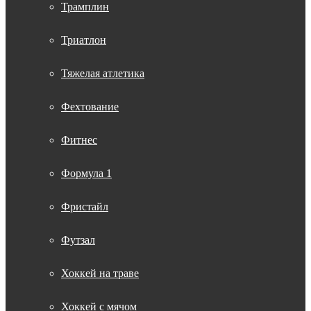
Трамплин
Триатлон
Тяжелая атлетика
Фехтование
Фитнес
Формула 1
Фристайл
Футзал
Хоккей на траве
Хоккей с мячом