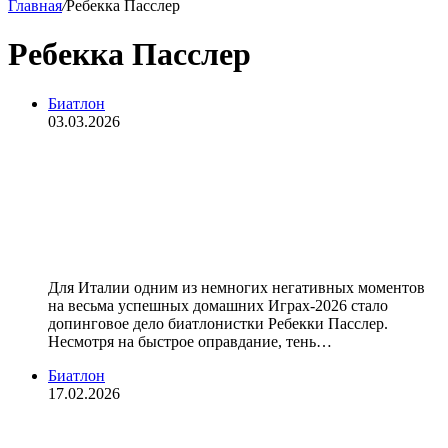
Главная
/
Ребекка Пасслер
Ребекка Пасслер
Биатлон
03.03.2026
Пойманную на допинге
биатлонистку пустили на Кубок
мира. Если ты из Европы, то
можно всё?
Для Италии одним из немногих негативных моментов
на весьма успешных домашних Играх-2026 стало
допинговое дело биатлонистки Ребекки Пасслер.
Несмотря на быстрое оправдание, тень…
Биатлон
17.02.2026
Оправданная после