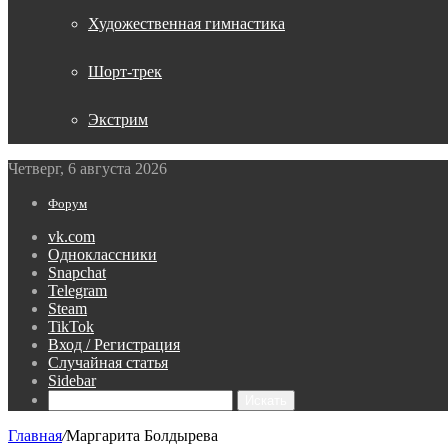
Художественная гимнастика
Шорт-трек
Экстрим
Четверг, 6 августа 2026
Форум
vk.com
Одноклассники
Snapchat
Telegram
Steam
TikTok
Вход / Регистрация
Случайная статья
Sidebar
Искать
Главная
/
Маргарита Болдырева