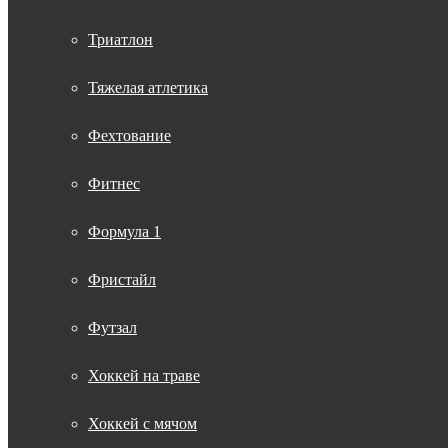
Триатлон
Тяжелая атлетика
Фехтование
Фитнес
Формула 1
Фристайл
Футзал
Хоккей на траве
Хоккей с мячом