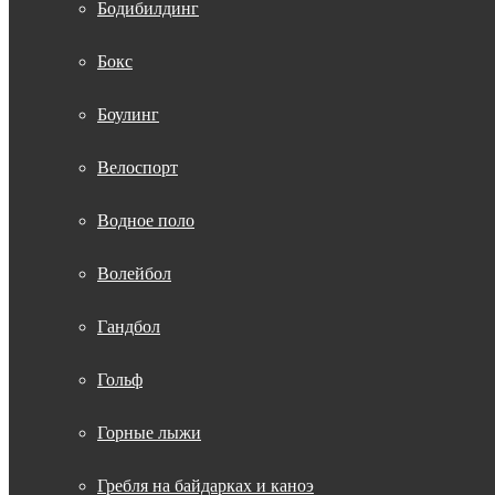
Бодибилдинг
Бокс
Боулинг
Велоспорт
Водное поло
Волейбол
Гандбол
Гольф
Горные лыжи
Гребля на байдарках и каноэ