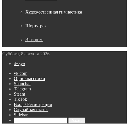
Художественная гимнастика
Шорт-трек
Экстрим
Суббота, 8 августа 2026
Форум
vk.com
Одноклассники
Snapchat
Telegram
Steam
TikTok
Вход / Регистрация
Случайная статья
Sidebar
Искать