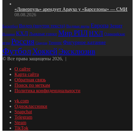
«Ливерпуль» арендует Араухо у «Барселоны» — СМИ
08.08.2026
Европа
Зенит
Видео (внутри текста)
Водные виды
Баскетбол
Мир РПЛ
НХЛ
КХЛ
Лыжные гонки
Олимпийские
Испания
Россия
Фигурное катание
Теннис
игры
Спартак
Футбол
Хоккей
Эксклюзив
© Все права защищены 2026, |
О сайте
Карта сайта
Обратная связь
Поиск по меткам
Политика конфиденциальности
vk.com
Одноклассники
Snapchat
Telegram
Steam
TikTok