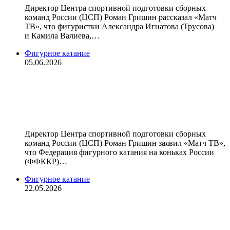
Директор Центра спортивной подготовки сборных
команд России (ЦСП) Роман Гришин рассказал «Матч
ТВ», что фигуристки Александра Игнатова (Трусова)
и Камила Валиева,…
Фигурное катание
05.06.2026
ФФККР не включила Валиеву и
Игнатову в состав сборных команд
России, сообщили в ЦСП
Директор Центра спортивной подготовки сборных
команд России (ЦСП) Роман Гришин заявил «Матч ТВ»,
что Федерация фигурного катания на коньках России
(ФФККР)…
Фигурное катание
22.05.2026
«Валиева и Трусова собираются
возвращаться, они написали