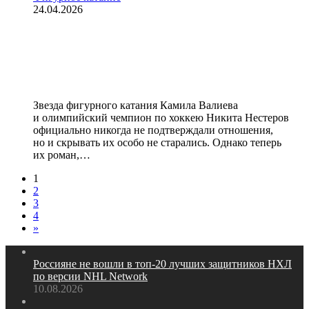
24.04.2026
Фигуристка Валиева рассталась с
олимпийским чемпионом. Звезда
хоккея старше ее на 13 лет
Звезда фигурного катания Камила Валиева
и олимпийский чемпион по хоккею Никита Нестеров
официально никогда не подтверждали отношения,
но и скрывать их особо не старались. Однако теперь
их роман,…
1
2
3
4
»
Россияне не вошли в топ‑20 лучших защитников НХЛ
по версии NHL Network
10.08.2026