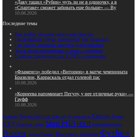
«Даку тащил «Рубин» чуть ли не в одиночку, а в
«Спартаке» сможет забивать еще больше» — Ву
10.08.2026
Последние темы
Как найти сегодня пансионат быстро
Популярный сейчас пансионат для пожилых
Где найти хороший пансион для пожилых
Здесь инвестиционные услуги — помощь
Главные преимущества КЭДО — описание
«Фламенго» победил «Виторию» в матче чемпионата
Бразилии, Карраскаль отдал голевой пас
10.08.2026
«Корнеева напоминает Пегулу, у нее отличные руки» —
Гауфф
10.08.2026
Европа
Видео (внутри текста)
Зенит
Водные виды
Баскетбол
Мир РПЛ
НХЛ
КХЛ
Лыжные гонки
Олимпийские игры
Футбол
Россия
Фигурное катание
Теннис
Спартак