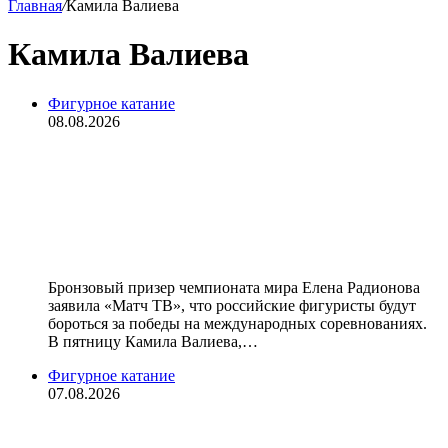
Главная
/
Камила Валиева
Камила Валиева
Фигурное катание
08.08.2026
«Валиева и Игнатова будут
бороться только за первые места.
У нас сильнейшая команда» —
Радионова
Бронзовый призер чемпионата мира Елена Радионова
заявила «Матч ТВ», что российские фигуристы будут
бороться за победы на международных соревнованиях.
В пятницу Камила Валиева,…
Фигурное катание
07.08.2026
ISU предоставил нейтральный