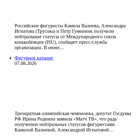
статус Валиевой, Трусовой и
Гуменнику
Российские фигуристы Камила Валиева, Александра
Игнатова (Трусова) и Петр Гуменник получили
нейтральные статусы от Международного союза
конькобежцев (ISU), сообщает пресс‑служба
организации. В июне…
Фигурное катание
07.08.2026
Роднина — о нейтральных статусах
Валиевой и других российских
фигуристов: «Супер! Процедура
допуска идёт — это самое главное»
Трехкратная олимпийская чемпионка, депутат Госдумы
РФ Ирина Роднина заявила «Матч ТВ», что рада
получению нейтральных статусов фигуристами
Камилой Валиевой, Александрой Игнатовой…