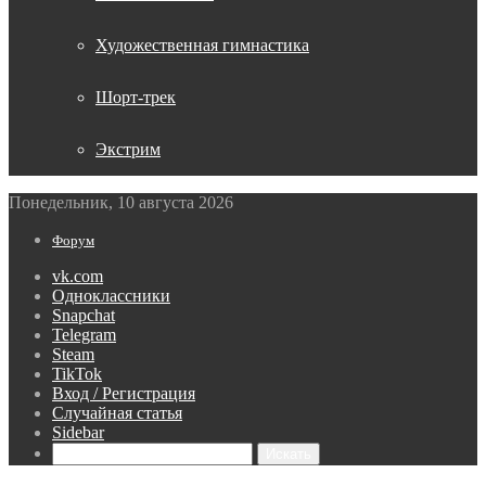
Художественная гимнастика
Шорт-трек
Экстрим
Понедельник, 10 августа 2026
Форум
vk.com
Одноклассники
Snapchat
Telegram
Steam
TikTok
Вход / Регистрация
Случайная статья
Sidebar
Искать