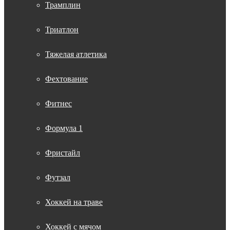
Трамплин
Триатлон
Тяжелая атлетика
Фехтование
Фитнес
Формула 1
Фристайл
Футзал
Хоккей на траве
Хоккей с мячом