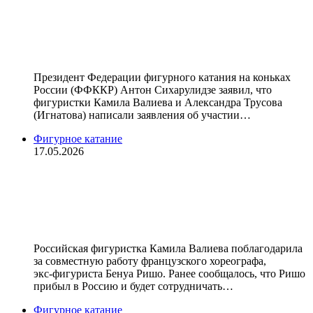
соответствующие заявления. Это
спортсмены огромного масштаба»
— Сихарулидзе
Президент Федерации фигурного катания на коньках
России (ФФККР) Антон Сихарулидзе заявил, что
фигуристки Камила Валиева и Александра Трусова
(Игнатова) написали заявления об участии…
Фигурное катание
17.05.2026
«Надеюсь на дальнейшее
сотрудничество». Валиева — о
работе с Ришо
Российская фигуристка Камила Валиева поблагодарила
за совместную работу французского хореографа,
экс‑фигуриста Бенуа Ришо. Ранее сообщалось, что Ришо
прибыл в Россию и будет сотрудничать…
Фигурное катание