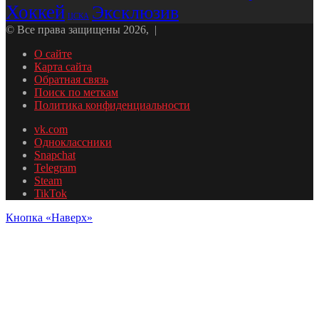
Хоккей
Эксклюзив
ЦСКА
© Все права защищены 2026, |
О сайте
Карта сайта
Обратная связь
Поиск по меткам
Политика конфиденциальности
vk.com
Одноклассники
Snapchat
Telegram
Steam
TikTok
Кнопка «Наверх»