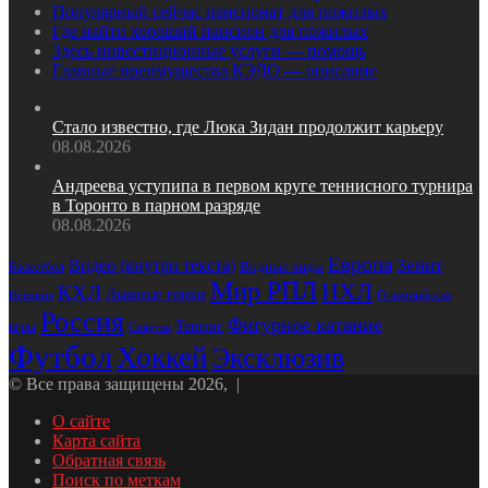
Популярный сейчас пансионат для пожилых
Где найти хороший пансион для пожилых
Здесь инвестиционные услуги — помощь
Главные преимущества КЭДО — описание
Стало известно, где Люка Зидан продолжит карьеру
08.08.2026
Андреева уступипа в первом круге теннисного турнира
в Торонто в парном разряде
08.08.2026
Европа
Зенит
Видео (внутри текста)
Водные виды
Баскетбол
Мир РПЛ
НХЛ
КХЛ
Лыжные гонки
Олимпийские
Испания
Россия
Фигурное катание
Теннис
игры
Спартак
Футбол
Хоккей
Эксклюзив
© Все права защищены 2026, |
О сайте
Карта сайта
Обратная связь
Поиск по меткам