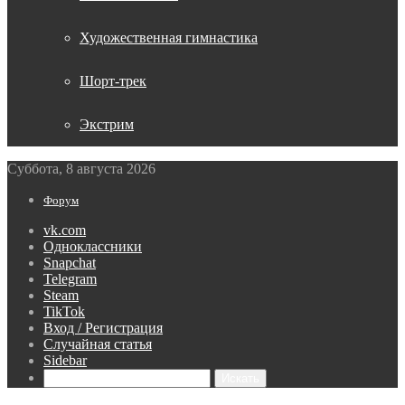
Художественная гимнастика
Шорт-трек
Экстрим
Суббота, 8 августа 2026
Форум
vk.com
Одноклассники
Snapchat
Telegram
Steam
TikTok
Вход / Регистрация
Случайная статья
Sidebar
Искать