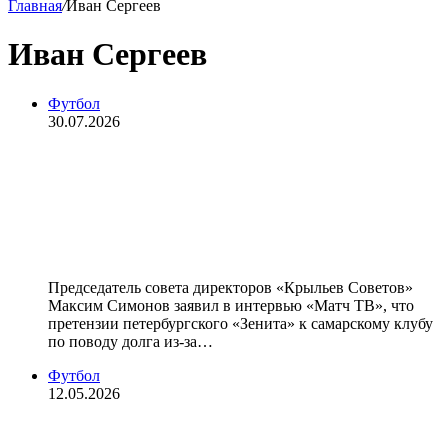
Главная
/
Иван Сергеев
Иван Сергеев
Футбол
30.07.2026
Глава совдира «Крыльев Советов»:
«Претензии «Зенита» по Сергееву к
нам были справедливы, они
ожидали получить деньги раньше»
Председатель совета директоров «Крыльев Советов»
Максим Симонов заявил в интервью «Матч ТВ», что
претензии петербургского «Зенита» к самарскому клубу
по поводу долга из‑за…
Футбол
12.05.2026
«Краснодар» дрогнул в