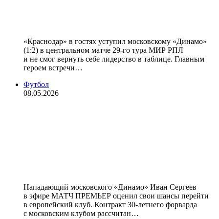
чемпионской гонке. Сумасшедшая
развязка сезона в РПЛ
«Краснодар» в гостях уступил московскому «Динамо»
(1:2) в центральном матче 29-го тура МИР РПЛ
и не смог вернуть себе лидерство в таблице. Главным
героем встречи…
Футбол
08.05.2026
«Раньше были какие‑то мысли и
мечты, но я не расстраиваюсь и
работаю дальше». Иван Сергеев —
о возможности перехода в
европейский клуб
Нападающий московского «Динамо» Иван Сергеев
в эфире МАТЧ ПРЕМЬЕР оценил свои шансы перейти
в европейский клуб. Контракт 30‑летнего форварда
с московским клубом рассчитан…