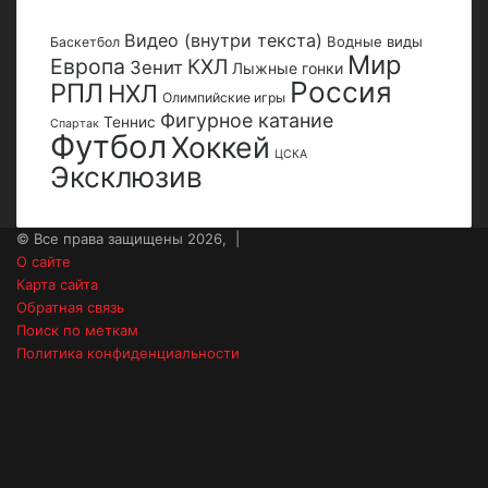
Видео (внутри текста)
Водные виды
Баскетбол
Мир
Европа
КХЛ
Зенит
Лыжные гонки
Россия
РПЛ
НХЛ
Олимпийские игры
Фигурное катание
Теннис
Спартак
Футбол
Хоккей
ЦСКА
Эксклюзив
© Все права защищены 2026, |
О сайте
Карта сайта
Обратная связь
Поиск по меткам
Политика конфиденциальности
vk.com
Одноклассники
Snapchat
Telegram
Steam