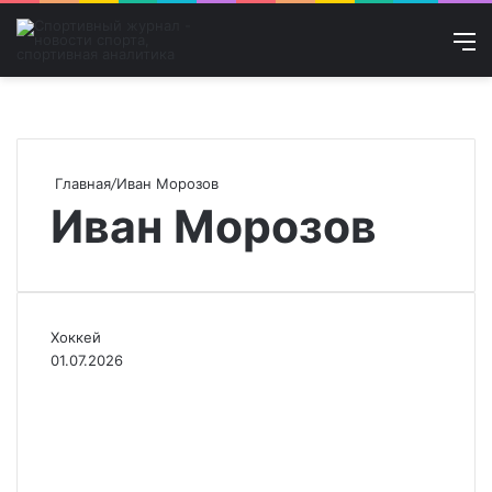
Войти
Искат
М
Главная
/
Иван Морозов
Иван Морозов
Хоккей
01.07.2026
Хоккеист Морозов
покидает «Спартак»,
контракт расторгнут по