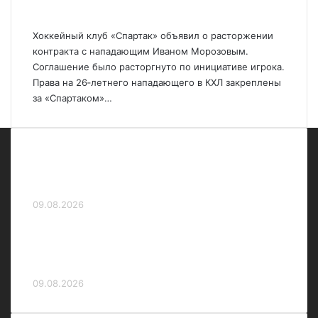
инициативе игрока
Хоккейный клуб «Спартак» объявил о расторжении
контракта с нападающим Иваном Морозовым.
Соглашение было расторгнуто по инициативе игрока.
Права на 26‑летнего нападающего в КХЛ закреплены
за «Спартаком»…
Александрова победила первую ракетку
мира Соболенко на турнире в Торонто
09.08.2026
Бабаев о работе Шевелева: «В ЦСКА нет
конфликта. Нам сложнее, чем другим
российским клубам»
09.08.2026