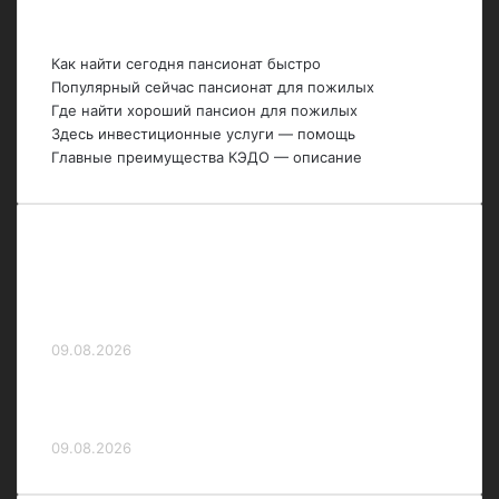
Последние темы
Как найти сегодня пансионат быстро
Популярный сейчас пансионат для пожилых
Где найти хороший пансион для пожилых
Здесь инвестиционные услуги — помощь
Главные преимущества КЭДО — описание
Шнайдер и Мертенс вышли в 1/4 финала
теннисного турнира в Торонто в парном
разряде
09.08.2026
«ЦСКА может наступить на одни и те же
грабли второй год подряд» — Радимов
09.08.2026