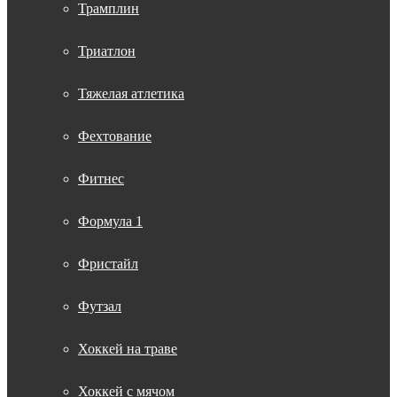
Трамплин
Триатлон
Тяжелая атлетика
Фехтование
Фитнес
Формула 1
Фристайл
Футзал
Хоккей на траве
Хоккей с мячом