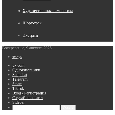
Художественная гимнастика
Шорт-трек
Экстрим
Воскресенье, 9 августа 2026
Форум
vk.com
Одноклассники
Snapchat
Telegram
Steam
TikTok
Вход / Регистрация
Случайная статья
Sidebar
Искать