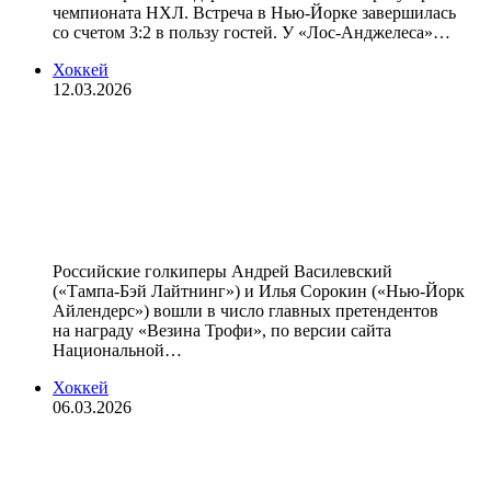
чемпионата НХЛ. Встреча в Нью‑Йорке завершилась
со счетом 3:2 в пользу гостей. У «Лос‑Анджелеса»…
Хоккей
12.03.2026
Василевский — главный
претендент на «Везина Трофи» по
версии авторов сайта НХЛ,
Сорокин — второй
Российские голкиперы Андрей Василевский
(«Тампа‑Бэй Лайтнинг») и Илья Сорокин («Нью‑Йорк
Айлендерс») вошли в число главных претендентов
на награду «Везина Трофи», по версии сайта
Национальной…
Хоккей
06.03.2026
Панарин забил первую шайбу за
«Лос‑Анджелес Кингз», поразив