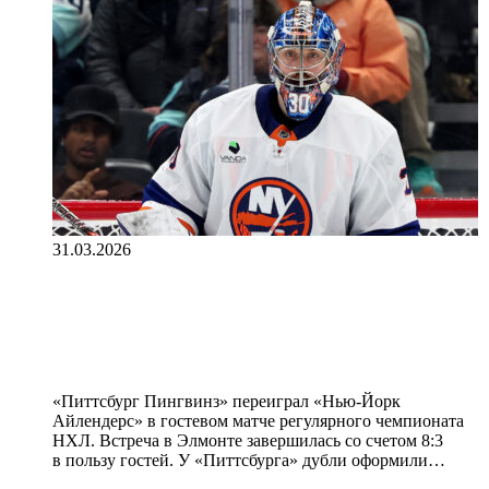
31.03.2026
«Питтсбург» разгромил
«Нью‑Йорк Айлендерс» в матче
НХЛ, Сорокину забили семь голов
«Питтсбург Пингвинз» переиграл «Нью‑Йорк
Айлендерс» в гостевом матче регулярного чемпионата
НХЛ. Встреча в Элмонте завершилась со счетом 8:3
в пользу гостей. У «Питтсбурга» дубли оформили…