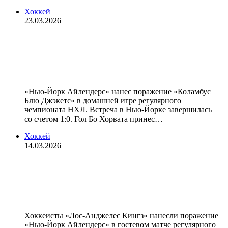
Хоккей
23.03.2026
«Нью‑Йорк Айлендерс» победил
«Коламбус» в матче НХЛ, Сорокин
признан первой звездой встречи
«Нью‑Йорк Айлендерс» нанес поражение «Коламбус
Блю Джэкетс» в домашней игре регулярного
чемпионата НХЛ. Встреча в Нью‑Йорке завершилась
со счетом 1:0. Гол Бо Хорвата принес…
Хоккей
14.03.2026
«Лос‑Анджелес» победил
«Нью‑Йорк Айлендерс» в матче
НХЛ, Сорокин отразил 24 броска
Хоккеисты «Лос‑Анджелес Кингз» нанесли поражение
«Нью‑Йорк Айлендерс» в гостевом матче регулярного