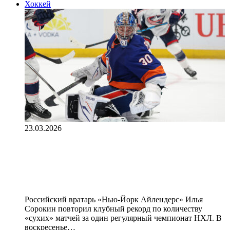
Хоккей
23.03.2026
Сорокин повторил рекорд
«Айлендерс» по количеству
«сухих» матчей за один сезон
Российский вратарь «Нью‑Йорк Айлендерс» Илья
Сорокин повторил клубный рекорд по количеству
«сухих» матчей за один регулярный чемпионат НХЛ. В
воскресенье…