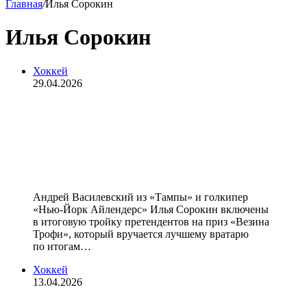
Главная
/
Илья Сорокин
Илья Сорокин
Хоккей
29.04.2026
Российские вратари Сорокин и
Василевский вошли в тройку
претендентов на награду «Везина
Трофи»
Андрей Василевский из «Тампы» и голкипер
«Нью‑Йорк Айлендерс» Илья Сорокин включены
в итоговую тройку претендентов на приз «Везина
Трофи», который вручается лучшему вратарю
по итогам…
Хоккей
13.04.2026