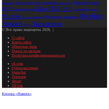
Европа
Видео (внутри текста)
Зенит
Водные виды
Баскетбол
Мир РПЛ
НХЛ
КХЛ
Лыжные гонки
Олимпийские игры
Футбол
Россия
Фигурное катание
Теннис
Спартак
Хоккей
Эксклюзив
ЦСКА
© Все права защищены 2026, |
О сайте
Карта сайта
Обратная связь
Поиск по меткам
Политика конфиденциальности
vk.com
Одноклассники
Snapchat
Telegram
Steam
TikTok
Кнопка «Наверх»