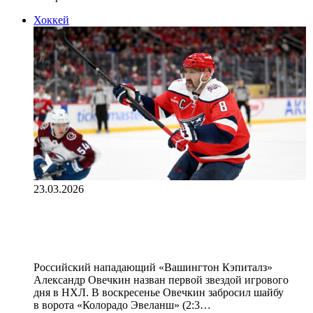
Хоккей
23.03.2026
Овечкин признан первой звездой
дня в НХЛ, Сорокин — третьей
Российский нападающий «Вашингтон Кэпиталз»
Александр Овечкин назван первой звездой игрового
дня в НХЛ. В воскресенье Овечкин забросил шайбу
в ворота «Колорадо Эвеланш» (2:3…