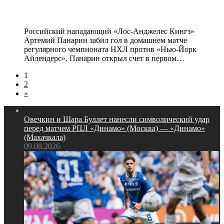
ворота Сорокина
Российский нападающий «Лос‑Анджелес Кингз»
Артемий Панарин забил гол в домашнем матче
регулярного чемпионата НХЛ против «Нью‑Йорк
Айлендерс». Панарин открыл счет в первом…
1
2
»
Овечкин и Шара Буллет нанесли символический удар
перед матчем РПЛ «Динамо» (Москва) — «Динамо»
(Махачкала)
09.08.2026