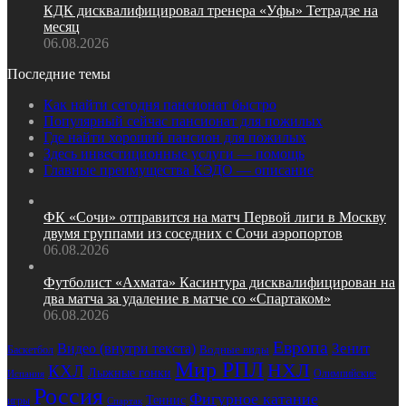
КДК дисквалифицировал тренера «Уфы» Тетрадзе на
месяц
06.08.2026
Последние темы
Как найти сегодня пансионат быстро
Популярный сейчас пансионат для пожилых
Где найти хороший пансион для пожилых
Здесь инвестиционные услуги — помощь
Главные преимущества КЭДО — описание
ФК «Сочи» отправится на матч Первой лиги в Москву
двумя группами из соседних с Сочи аэропортов
06.08.2026
Футболист «Ахмата» Касинтура дисквалифицирован на
два матча за удаление в матче со «Спартаком»
06.08.2026
Европа
Зенит
Видео (внутри текста)
Водные виды
Баскетбол
Мир РПЛ
НХЛ
КХЛ
Лыжные гонки
Олимпийские
Испания
Россия
Фигурное катание
Теннис
игры
Спартак