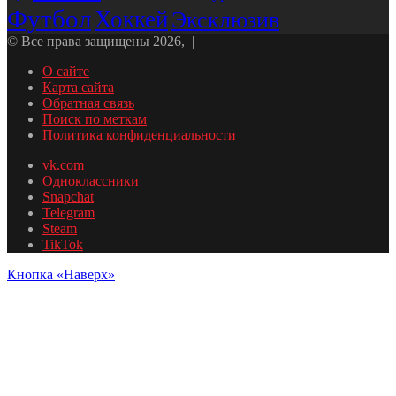
Футбол
Хоккей
Эксклюзив
© Все права защищены 2026, |
О сайте
Карта сайта
Обратная связь
Поиск по меткам
Политика конфиденциальности
vk.com
Одноклассники
Snapchat
Telegram
Steam
TikTok
Кнопка «Наверх»