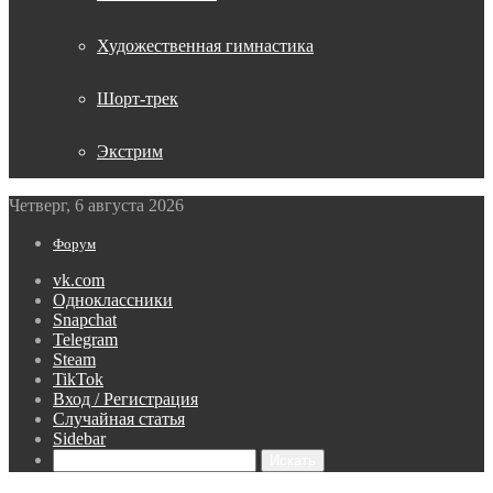
Художественная гимнастика
Шорт-трек
Экстрим
Четверг, 6 августа 2026
Форум
vk.com
Одноклассники
Snapchat
Telegram
Steam
TikTok
Вход / Регистрация
Случайная статья
Sidebar
Искать