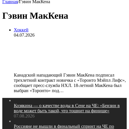
Главная
/
Гэвин МакКена
Гэвин МакКена
Хоккей
04.07.2026
Первый номер драфта НХЛ
МакКена подписал трехлетний
контракт с «Торонто»
Канадский нападающий Гэвин МакКена подписал
трехлетний контракт новичка с «Торонто Мэйпл Лифс»,
сообщает пресс‑служба НХЛ. 18‑летний МакКена был
выбран «Торонто» под…
Козякина — о качестве воды в Сене на ЧЕ: «Бензин в
воде может быть такой, что тошнит на финише»
07.08.2026
Россияне не вышли в финальный спринт на ЧЕ по