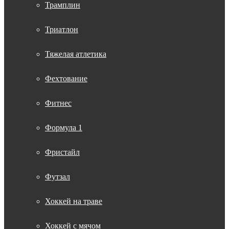
Трамплин
Триатлон
Тяжелая атлетика
Фехтование
Фитнес
Формула 1
Фристайл
Футзал
Хоккей на траве
Хоккей с мячом