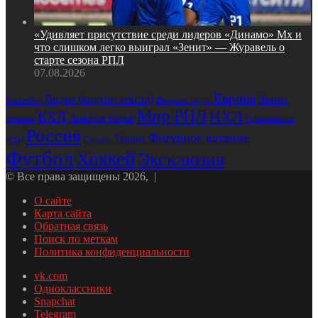
«Удивляет присутствие среди лидеров «Динамо» Мх и
что слишком легко выиграл «Зенит» — Журавель о
старте сезона РПЛ
07.08.2026
Европа
Зенит
Видео (внутри текста)
Водные виды
Баскетбол
Мир РПЛ
НХЛ
КХЛ
Лыжные гонки
Олимпийские
Испания
Россия
Фигурное катание
Теннис
игры
Спартак
Футбол
Хоккей
Эксклюзив
© Все права защищены 2026, |
О сайте
Карта сайта
Обратная связь
Поиск по меткам
Политика конфиденциальности
vk.com
Одноклассники
Snapchat
Telegram