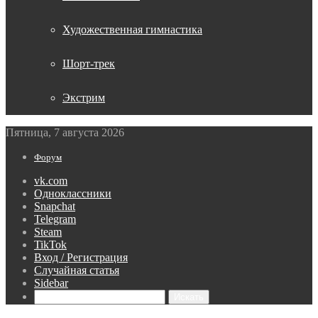
Художественная гимнастика
Шорт-трек
Экстрим
Пятница, 7 августа 2026
Форум
vk.com
Одноклассники
Snapchat
Telegram
Steam
TikTok
Вход / Регистрация
Случайная статья
Sidebar
Искать