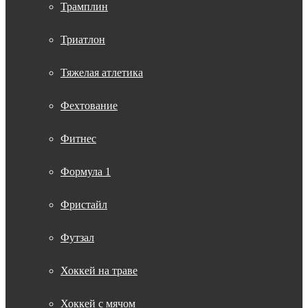
Трамплин
Триатлон
Тяжелая атлетика
Фехтование
Фитнес
Формула 1
Фристайл
Футзал
Хоккей на траве
Хоккей с мячом