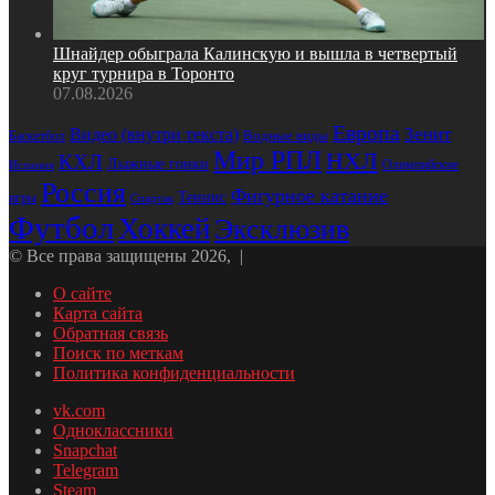
Шнайдер обыграла Калинскую и вышла в четвертый
круг турнира в Торонто
07.08.2026
Европа
Зенит
Видео (внутри текста)
Водные виды
Баскетбол
Мир РПЛ
НХЛ
КХЛ
Лыжные гонки
Олимпийские
Испания
Россия
Фигурное катание
Теннис
игры
Спартак
Футбол
Хоккей
Эксклюзив
© Все права защищены 2026, |
О сайте
Карта сайта
Обратная связь
Поиск по меткам
Политика конфиденциальности
vk.com
Одноклассники
Snapchat
Telegram
Steam