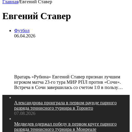
Главная
/
Евгений Ставер
Евгений Ставер
Футбол
06.04.2026
Вратарь «Рубина» Ставер признан
лучшим игроком матча РПЛ
против «Сочи»
Вратарь «Рубина» Евгений Ставер признан лучшим
игроком матча 23‑го тура МИР РПЛ против «Сочи».
Встреча в Сочи завершилась со счетом 1:0 в пользу…
Александрова проиграла в первом раунде парного
разряда теннисного турнира в Торонто
07.08.2026
Медведев одержал победу в первом круге парного
разряда теннисного турнира в Монреале