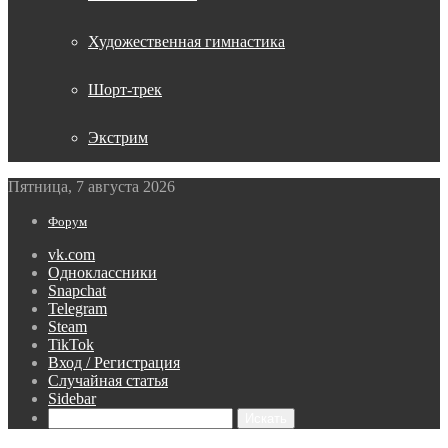
Художественная гимнастика
Шорт-трек
Экстрим
Пятница, 7 августа 2026
Форум
vk.com
Одноклассники
Snapchat
Telegram
Steam
TikTok
Вход / Регистрация
Случайная статья
Sidebar
Искать