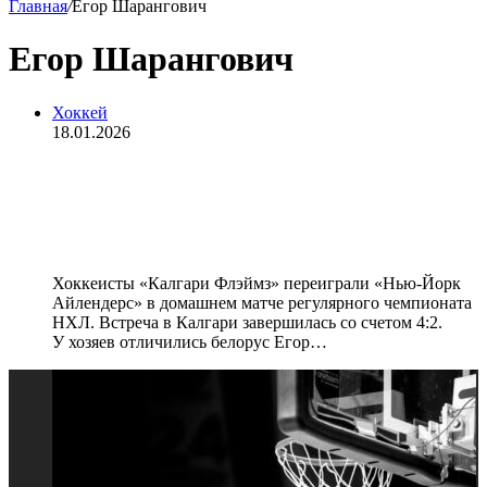
Главная
/
Егор Шарангович
Егор Шарангович
Хоккей
18.01.2026
«Калгари» победил «Нью‑Йорк
Айлендерс» в матче НХЛ, Кузнецов
и Шарангович забили голы
Хоккеисты «Калгари Флэймз» переиграли «Нью‑Йорк
Айлендерс» в домашнем матче регулярного чемпионата
НХЛ. Встреча в Калгари завершилась со счетом 4:2.
У хозяев отличились белорус Егор…