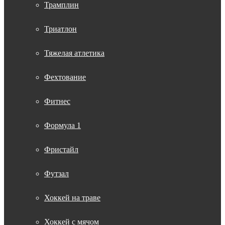
Трамплин
Триатлон
Тяжелая атлетика
Фехтование
Фитнес
Формула 1
Фристайл
Футзал
Хоккей на траве
Хоккей с мячом