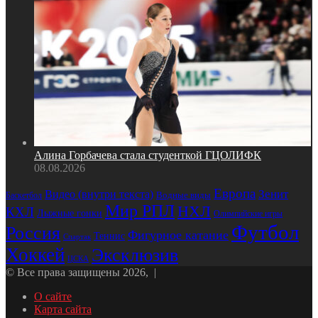
Алина Горбачева стала студенткой ГЦОЛИФК
08.08.2026
Европа
Зенит
Видео (внутри текста)
Водные виды
Баскетбол
Мир РПЛ
НХЛ
КХЛ
Лыжные гонки
Олимпийские игры
Футбол
Россия
Фигурное катание
Теннис
Спартак
Хоккей
Эксклюзив
ЦСКА
© Все права защищены 2026, |
О сайте
Карта сайта