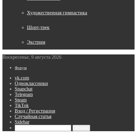
Художественная гимнастика
Шорт-трек
Экстрим
Воскресенье, 9 августа 2026
Форум
vk.com
Одноклассники
Snapchat
Telegram
Steam
TikTok
Вход / Регистрация
Случайная статья
Sidebar
Искать