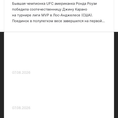
Бывшая чемпионка UFC американка Ронда Роузи
победила соотечественницу Джину Карано
на турнире лиги MVP в Лос‑Анджелесе (США).
Поединок в полулегком весе завершился на первой…
Тарасова — о нейтральных статусах
Валиевой и Трусовой: «Девочки с
выдающимися данными, они будут
бороться за высокие места»
07.08.2026
Роднина — о нейтральных статусах
Валиевой и других российских
фигуристов: «Супер! Процедура допуска
идёт — это самое главное»
07.08.2026