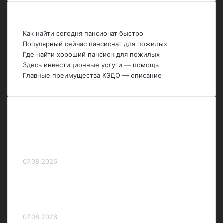
Последние темы
Как найти сегодня пансионат быстро
Популярный сейчас пансионат для пожилых
Где найти хороший пансион для пожилых
Здесь инвестиционные услуги — помощь
Главные преимущества КЭДО — описание
Российского пловца запинали на
чемпионате Европы. Не простили
лидерства!
07.08.2026
Российский теннисист Карловский
дисквалифицирован на три года за
нарушение антидопинговых правил
07.08.2026