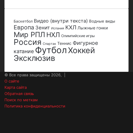
Видео (внутри текста)
Водные виды
Баскетбол
Европа
КХЛ
Зенит
Лыжные гонки
Испания
Мир РПЛ
НХЛ
Олимпийские игры
Россия
Фигурное
Теннис
Спартак
Футбол
Хоккей
катание
Эксклюзив
© Все права защищены 2026, |
О сайте
Карта сайта
Обратная связь
Поиск по меткам
Политика конфиденциальности
vk.com
Одноклассники
Snapchat
Telegram