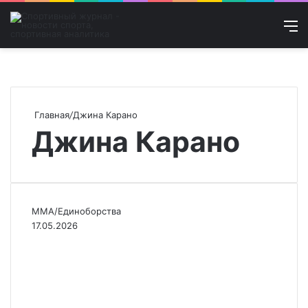
Войти
Искат
М
Главная
/
Джина Карано
Джина Карано
MMA/Единоборства
17.05.2026
Роузи победила Карано в
первом раунде на
турнире MVP