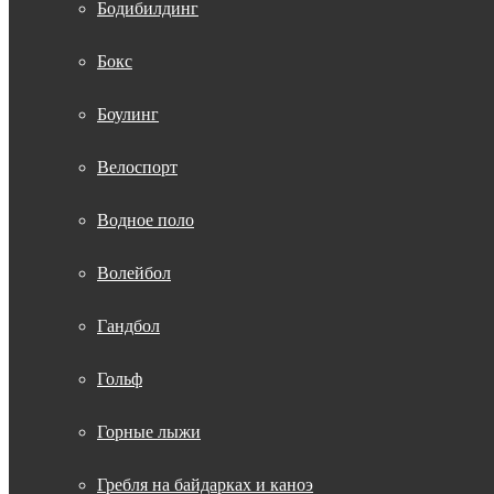
Бодибилдинг
Бокс
Боулинг
Велоспорт
Водное поло
Волейбол
Гандбол
Гольф
Горные лыжи
Гребля на байдарках и каноэ