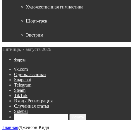
Художественная гимнастика
Шорт-трек
Экстрим
Пятница, 7 августа 2026
Форум
vk.com
Одноклассники
Snapchat
Telegram
Steam
TikTok
Вход / Регистрация
Случайная статья
Sidebar
Искать
Главная
/
Джейсон Кидд