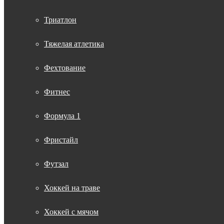
Триатлон
Тяжелая атлетика
Фехтование
Фитнес
Формула 1
Фристайл
Футзал
Хоккей на траве
Хоккей с мячом