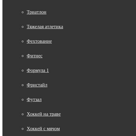
Триатлон
Тяжелая атлетика
Фехтование
Фитнес
Формула 1
Фристайл
Футзал
Хоккей на траве
Хоккей с мячом