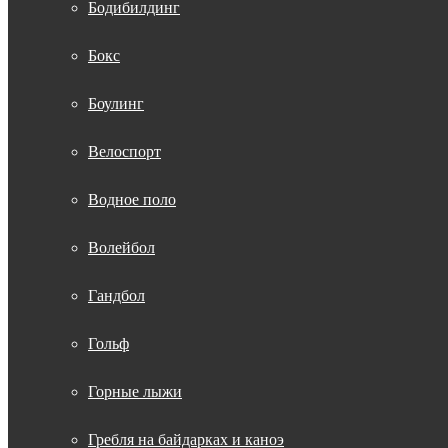
Бодибилдинг
Бокс
Боулинг
Велоспорт
Водное поло
Волейбол
Гандбол
Гольф
Горные лыжи
Гребля на байдарках и каноэ