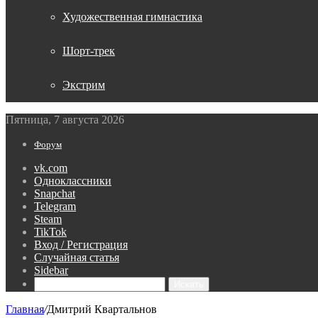
Художественная гимнастика
Шорт-трек
Экстрим
Пятница, 7 августа 2026
Форум
vk.com
Одноклассники
Snapchat
Telegram
Steam
TikTok
Вход / Регистрация
Случайная статья
Sidebar
Искать
Главная
/
Дмитрий Квартальнов