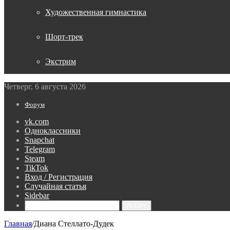
Художественная гимнастика
Шорт-трек
Экстрим
Четверг, 6 августа 2026
Форум
vk.com
Одноклассники
Snapchat
Telegram
Steam
TikTok
Вход / Регистрация
Случайная статья
Sidebar
Искать
Главная
/
Диана Стеллато-Дудек