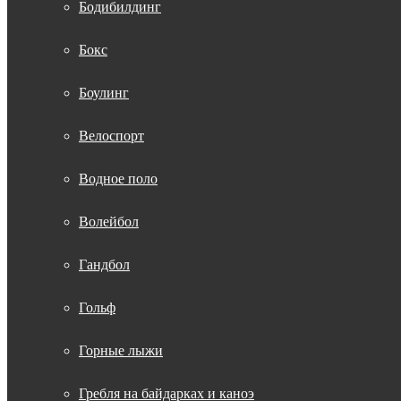
Бодибилдинг
Бокс
Боулинг
Велоспорт
Водное поло
Волейбол
Гандбол
Гольф
Горные лыжи
Гребля на байдарках и каноэ