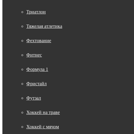
Триатлон
Тяжелая атлетика
Фехтование
Фитнес
Формула 1
Фристайл
Футзал
Хоккей на траве
Хоккей с мячом