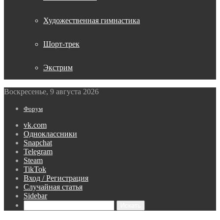
Художественная гимнастика
Шорт-трек
Экстрим
Воскресенье, 9 августа 2026
Форум
vk.com
Одноклассники
Snapchat
Telegram
Steam
TikTok
Вход / Регистрация
Случайная статья
Sidebar
Искать