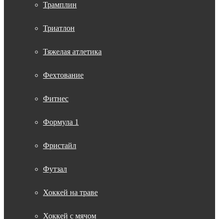
Трамплин
Триатлон
Тяжелая атлетика
Фехтование
Фитнес
Формула 1
Фристайл
Футзал
Хоккей на траве
Хоккей с мячом