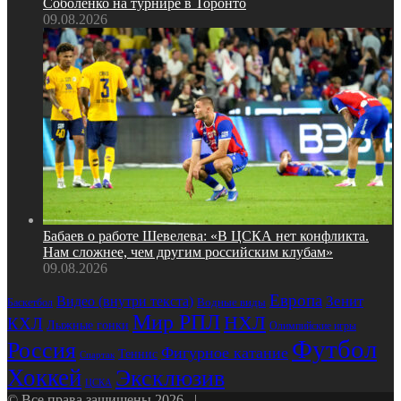
Соболенко на турнире в Торонто
09.08.2026
Бабаев о работе Шевелева: «В ЦСКА нет конфликта.
Нам сложнее, чем другим российским клубам»
09.08.2026
Европа
Зенит
Видео (внутри текста)
Водные виды
Баскетбол
Мир РПЛ
НХЛ
КХЛ
Лыжные гонки
Олимпийские игры
Футбол
Россия
Фигурное катание
Теннис
Спартак
Хоккей
Эксклюзив
ЦСКА
© Все права защищены 2026, |