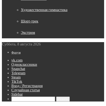
Художественная гимнастика
Шорт-трек
Экстрим
Суббота, 8 августа 2026
Форум
vk.com
Одноклассники
Snapchat
Telegram
Steam
TikTok
Вход / Регистрация
Случайная статья
Sidebar
Искать