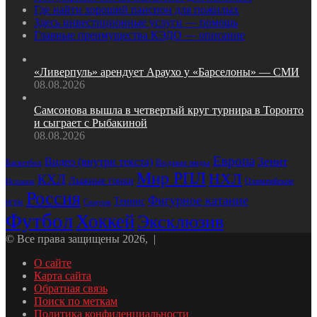
Где найти хороший пансион для пожилых
Здесь инвестиционные услуги — помощь
Главные преимущества КЭДО — описание
«Ливерпуль» арендует Араухо у «Барселоны» — СМИ
08.08.2026
Самсонова вышла в четвертый круг турнира в Торонто
и сыграет с Рыбакиной
08.08.2026
Европа
Зенит
Видео (внутри текста)
Водные виды
Баскетбол
Мир РПЛ
НХЛ
КХЛ
Лыжные гонки
Олимпийские
Испания
Россия
Фигурное катание
Теннис
игры
Спартак
Футбол
Хоккей
Эксклюзив
© Все права защищены 2026, |
О сайте
Карта сайта
Обратная связь
Поиск по меткам
Политика конфиденциальности