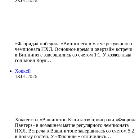
23.01.2026
«Флорида» в серии буллитов
обыграла «Виннипег» в матче
НХЛ, Тарасов отразил 17 бросков
«Флорида» победила «Виннипег» в матче регулярного
чемпионата НХЛ. Основное время и овертайм встречи
в Виннипеге завершились со счетом 1:1. У хозяев льда
гол забил Коул…
Хоккей
18.01.2026
«Вашингтон» проиграл «Флориде»
в матче НХЛ, Овечкин не набрал
очков
Хоккеисты «Вашингтон Кэпиталз» проиграли «Флорида
Пантерз» в домашнем матче регулярного чемпионата
НХЛ. Встреча в Вашингтоне завершилась со счетом 5:2
в пользу гостей. У «Флориды» отличились…