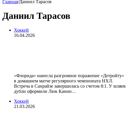
Главная
/
Даниил Тарасов
Даниил Тарасов
Хоккей
16.04.2026
«Флорида» разгромила «Детройт» в
матче НХЛ, Тарасов отразил 24
броска
«Флорида» нанесла разгромное поражение «Детройту»
в домашнем матче регулярного чемпионата НХЛ.
Встреча в Санрайзе завершилась со счетом 8:1. У хозяев
дубли оформили Люк Канин…
Хоккей
21.03.2026
«Флорида» проиграла «Калгари» в
матче НХЛ, Тарасов отразил 32