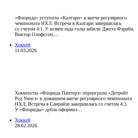
броска
«Флорида» уступила «Калгари» в матче регулярного
чемпионата НХЛ. Встреча в Калгари завершилась
со счетом 4:1. У хозяев льда голы забили Джоэл Фэраби,
Виктор Олофссон,…
Хоккей
11.03.2026
«Флорида» одержала волевую
победу над «Детройтом» в матче
НХЛ, Тарасов отразил 25 бросков
Хоккеисты «Флорида Пантерз» переиграли «Детройт
Ред Уингз» в домашнем матче регулярного чемпионата
НХЛ. Встреча в Санрайзе завершилась со счетом 4:3.
У «Флориды» дубль оформил…
Хоккей
28.02.2026