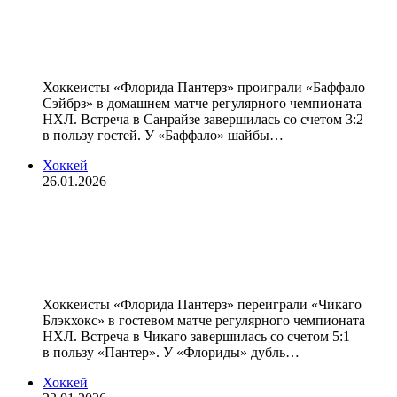
«Флорида» проиграла «Баффало» в
матче НХЛ, Тарасов отразил 36
бросков
Хоккеисты «Флорида Пантерз» проиграли «Баффало
Сэйбрз» в домашнем матче регулярного чемпионата
НХЛ. Встреча в Санрайзе завершилась со счетом 3:2
в пользу гостей. У «Баффало» шайбы…
Хоккей
26.01.2026
«Флорида» победила «Чикаго» в
матче НХЛ, Тарасов отразил 19
бросков
Хоккеисты «Флорида Пантерз» переиграли «Чикаго
Блэкхокс» в гостевом матче регулярного чемпионата
НХЛ. Встреча в Чикаго завершилась со счетом 5:1
в пользу «Пантер». У «Флориды» дубль…
Хоккей