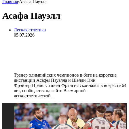
Главная
/
Асафа Пауэлл
Асафа Пауэлл
Легкая атлетика
05.07.2026
Умер тренер олимпийских
чемпионов в беге Пауэлла,
Фрэйзер‑Прайс и Томпсон‑Хера
Тренер олимпийских чемпионов в беге на короткие
дистанции Асафы Пауэлла и Шелли‑Энн
Фрэйзер‑Прайс Стивен Фрэнсис скончался в возрасте 64
лет, сообщается на сайте Всемирной
легкоатлетической…