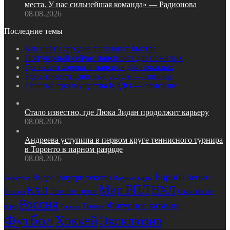
места. У нас сильнейшая команда» — Радионова
08.08.2026
Последние темы
Как найти сегодня пансионат быстро
Популярный сейчас пансионат для пожилых
Где найти хороший пансион для пожилых
Здесь инвестиционные услуги — помощь
Главные преимущества КЭДО — описание
Стало известно, где Люка Зидан продолжит карьеру
08.08.2026
Андреева уступипа в первом круге теннисного турнира
в Торонто в парном разряде
08.08.2026
Европа
Зенит
Видео (внутри текста)
Водные виды
Баскетбол
Мир РПЛ
НХЛ
КХЛ
Лыжные гонки
Олимпийские
Испания
Россия
Фигурное катание
Теннис
игры
Спартак
Футбол
Хоккей
Эксклюзив