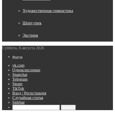
Художественная гимнастика
Шорт-трек
Экстрим
Суббота, 8 августа 2026
Форум
vk.com
Одноклассники
Snapchat
Telegram
Steam
TikTok
Вход / Регистрация
Случайная статья
Sidebar
Искать