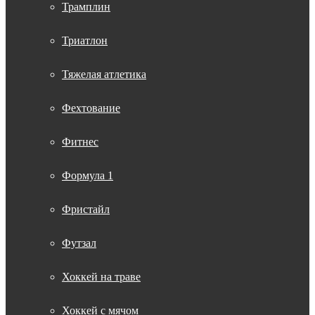
Трамплин
Триатлон
Тяжелая атлетика
Фехтование
Фитнес
Формула 1
Фристайл
Футзал
Хоккей на траве
Хоккей с мячом