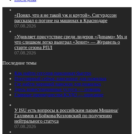
«Понял, что я не такой уж и крутой». Сигурдссон
рассказал о погоне на машинах в Краснодаре
07.08.2026
«Удивляет присутствие среди лидеров «Динамо» Мх и
что слишком легко выиграл «Зенит» — Журавель о
старте сезона РПЛ
07.08.2026
Последние темы
Как найти сегодня пансионат быстро
Популярный сейчас пансионат для пожилых
Где найти хороший пансион для пожилых
Здесь инвестиционные услуги — помощь
Главные преимущества КЭДО — описание
У ISU есть вопросы к российским парам Мишина/
Галлямов и Бойкова/Козловский по получению
нейтрального статуса
07.08.2026