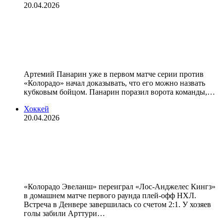
20.04.2026
Усилий Панарина не хватило для
сенсации. Его команда уступила
лучшему клубу НХЛ
Артемий Панарин уже в первом матче серии против
«Колорадо» начал доказывать, что его можно назвать
кубковым бойцом. Панарин поразил ворота команды,…
Хоккей
20.04.2026
«Лос‑Анджелес» проиграл
«Колорадо» в матче Кубка Стэнли,
Панарин забил гол
«Колорадо Эвеланш» переиграл «Лос‑Анджелес Кингз»
в домашнем матче первого раунда плей‑офф НХЛ.
Встреча в Денвере завершилась со счетом 2:1. У хозяев
голы забили Арттури…