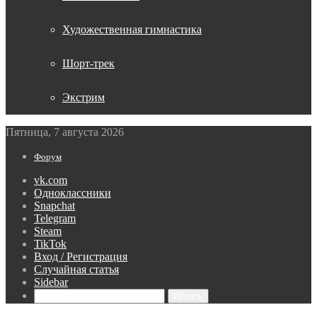
Художественная гимнастика
Шорт-трек
Экстрим
Пятница, 7 августа 2026
Форум
vk.com
Одноклассники
Snapchat
Telegram
Steam
TikTok
Вход / Регистрация
Случайная статья
Sidebar
Искать