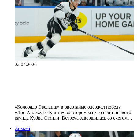
22.04.2026
Шайба Панарина не спасла
«Лос‑Анджелес» от поражения в
матче Кубка Стэнли с «Колорадо»
«Колорадо Эвеланш» в овертайме одержал победу
«Лос‑Анджелес Кингз» во втором матче серии первого
раунда Кубка Стэнли. Встреча завершилась со счетом…
Хоккей