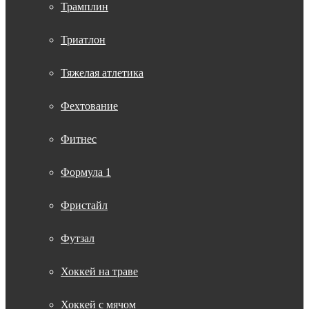
Трамплин
Триатлон
Тяжелая атлетика
Фехтование
Фитнес
Формула 1
Фристайл
Футзал
Хоккей на траве
Хоккей с мячом