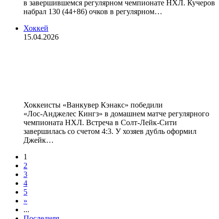
в завершившемся регулярном чемпионате НХЛ. Кучеров
набрал 130 (44+86) очков в регулярном…
Хоккей
15.04.2026
«Ванкувер» победил
«Лос‑Анджелес» в матче НХЛ,
Панарин отдал голевой пас
Хоккеисты «Ванкувер Кэнакс» победили
«Лос‑Анджелес Кингз» в домашнем матче регулярного
чемпионата НХЛ. Встреча в Солт‑Лейк‑Сити
завершилась со счетом 4:3. У хозяев дубль оформил
Джейк…
1
2
3
4
5
»
...
Последняя