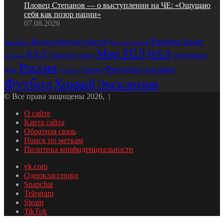
Пловец Степанов — о выступлении на ЧЕ: «Ощущаю
себя как позор нации»
07.08.2026
Европа
Зенит
Видео (внутри текста)
Водные виды
Баскетбол
Мир РПЛ
НХЛ
КХЛ
Лыжные гонки
Олимпийские
Испания
Россия
Фигурное катание
Теннис
игры
Спартак
Футбол
Хоккей
Эксклюзив
© Все права защищены 2026, |
О сайте
Карта сайта
Обратная связь
Поиск по меткам
Политика конфиденциальности
vk.com
Одноклассники
Snapchat
Telegram
Steam
TikTok