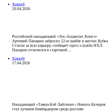
Хоккей
20.04.2026
Панарин обошел Радулова по голам
в матчах Кубка Стэнли
Российский нападающий «Лос‑Анджелес Кингз»
Артемий Панарин забросил 22‑ю шайбу в матчах Кубка
Стэнли за всю карьеру, сообщает пресс‑служба НХЛ.
Панарин отличился в стартовой…
Хоккей
17.04.2026
Кучеров стал лучшим бомбардиром
в регулярном сезоне НХЛ среди
россиян, Капризов — лучшим
снайпером
Нападающий «Тампа‑Бэй Лайтнинг» Никита Кучеров
стал лучшим бомбардиром среди россиян