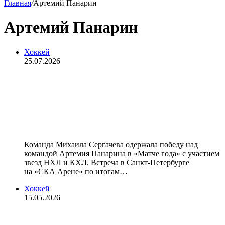
Главная
/
Артемий Панарин
Артемий Панарин
Хоккей
25.07.2026
Команда Сергачева, за которую
выступал Овечкин, по буллитам
выиграла «Матч года» звезд НХЛ и
КХЛ
Команда Михаила Сергачева одержала победу над
командой Артемия Панарина в «Матче года» с участием
звезд НХЛ и КХЛ. Встреча в Санкт‑Петербурге
на «СКА Арене» по итогам…
Хоккей
15.05.2026
«Надеюсь, финальная серия Кубка