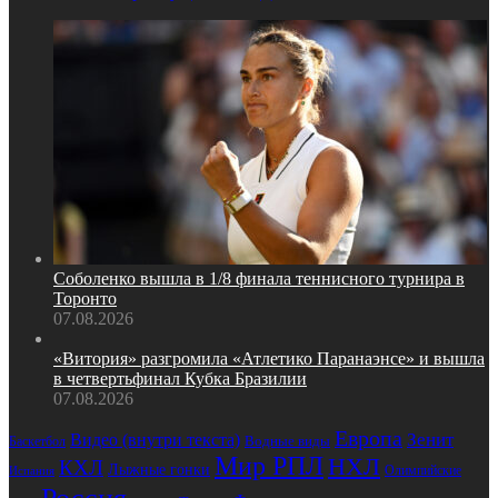
Соболенко вышла в 1/8 финала теннисного турнира в
Торонто
07.08.2026
«Витория» разгромила «Атлетико Паранаэнсе» и вышла
в четвертьфинал Кубка Бразилии
07.08.2026
Европа
Зенит
Видео (внутри текста)
Водные виды
Баскетбол
Мир РПЛ
НХЛ
КХЛ
Лыжные гонки
Олимпийские
Испания