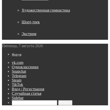
Художественная гимнастика
Шорт-трек
Экстрим
Пятница, 7 августа 2026
Форум
vk.com
Одноклассники
Snapchat
Telegram
Steam
TikTok
Вход / Регистрация
Случайная статья
Sidebar
Искать