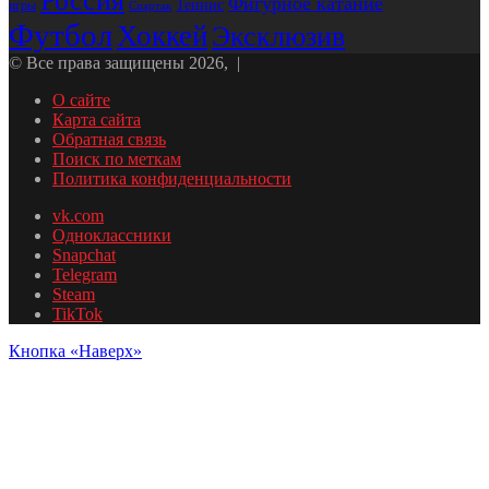
Россия
Фигурное катание
Теннис
игры
Спартак
Футбол
Хоккей
Эксклюзив
© Все права защищены 2026, |
О сайте
Карта сайта
Обратная связь
Поиск по меткам
Политика конфиденциальности
vk.com
Одноклассники
Snapchat
Telegram
Steam
TikTok
Кнопка «Наверх»