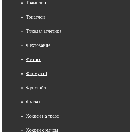
Трамплин
Триатлон
Тяжелая атлетика
Фехтование
Фитнес
Формула 1
Фристайл
Футзал
Хоккей на траве
Хоккей с мячом