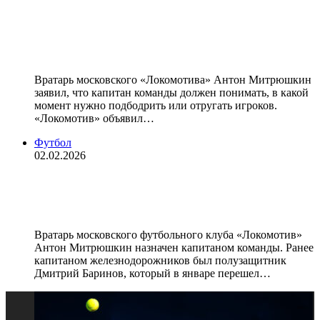
капитаном: «Нужно понимать, в
какой момент напихать, а в какой
— подбодрить»
Вратарь московского «Локомотива» Антон Митрюшкин
заявил, что капитан команды должен понимать, в какой
момент нужно подбодрить или отругать игроков.
«Локомотив» объявил…
Футбол
02.02.2026
Антона Митрюшкина назначили
капитаном «Локомотива»
Вратарь московского футбольного клуба «Локомотив»
Антон Митрюшкин назначен капитаном команды. Ранее
капитаном железнодорожников был полузащитник
Дмитрий Баринов, который в январе перешел…