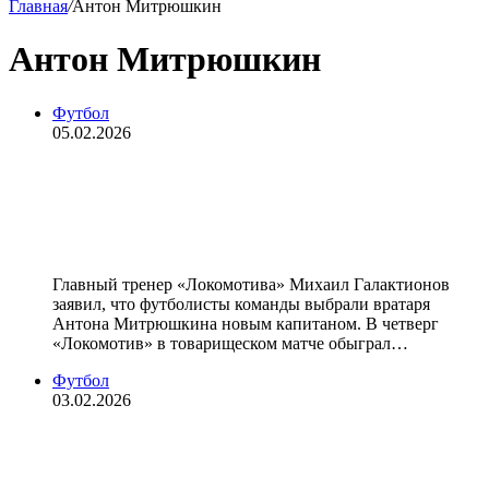
Главная
/
Антон Митрюшкин
Антон Митрюшкин
Футбол
05.02.2026
Галактионов объяснил, почему
новым капитаном «Локомотива»
стал Митрюшкин
Главный тренер «Локомотива» Михаил Галактионов
заявил, что футболисты команды выбрали вратаря
Антона Митрюшкина новым капитаном. В четверг
«Локомотив» в товарищеском матче обыграл…
Футбол
03.02.2026
Вратарь «Локомотива»
Митрюшкин — о назначении