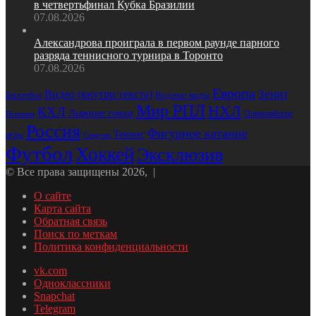
в четвертьфинал Кубка Бразилии
07.08.2026
Александрова проиграла в первом раунде парного
разряда теннисного турнира в Торонто
07.08.2026
Европа
Зенит
Видео (внутри текста)
Водные виды
Баскетбол
Мир РПЛ
НХЛ
КХЛ
Лыжные гонки
Олимпийские
Испания
Россия
Фигурное катание
Теннис
игры
Спартак
Футбол
Хоккей
Эксклюзив
© Все права защищены 2026, |
О сайте
Карта сайта
Обратная связь
Поиск по меткам
Политика конфиденциальности
vk.com
Одноклассники
Snapchat
Telegram