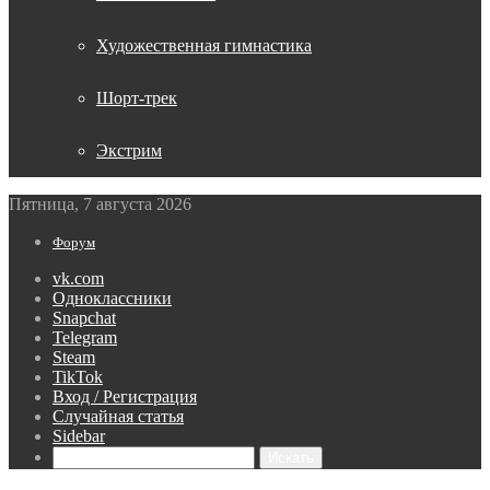
Художественная гимнастика
Шорт-трек
Экстрим
Пятница, 7 августа 2026
Форум
vk.com
Одноклассники
Snapchat
Telegram
Steam
TikTok
Вход / Регистрация
Случайная статья
Sidebar
Искать