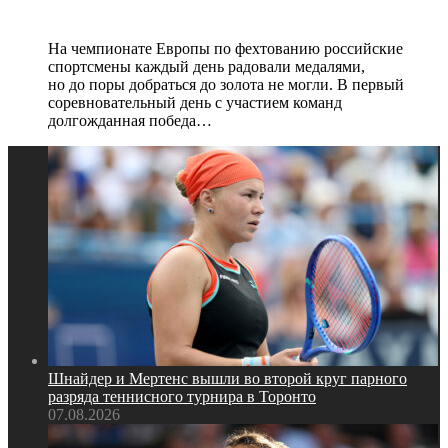
золото чемпионата Европы
На чемпионате Европы по фехтованию российские
спортсмены каждый день радовали медалями,
но до поры добраться до золота не могли. В первый
соревновательный день с участием команд
долгожданная победа…
Шнайдер и Мертенс вышли во второй круг парного
разряда теннисного турнира в Торонто
07.08.2026