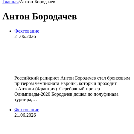
Главная
/
Антон Бородачев
Антон Бородачев
Фехтование
21.06.2026
Рапирист Бородачев стал
бронзовым призером чемпионата
Европы‑2026
Российский рапирист Антон Бородачев стал бронзовым
призером чемпионата Европы, который проходит
в Антони (Франция). Серебряный призер
Олимпиады‑2020 Бородачев дошел до полуфинала
турнира,…
Фехтование
21.06.2026
Поседеть можно! Россия вырвала