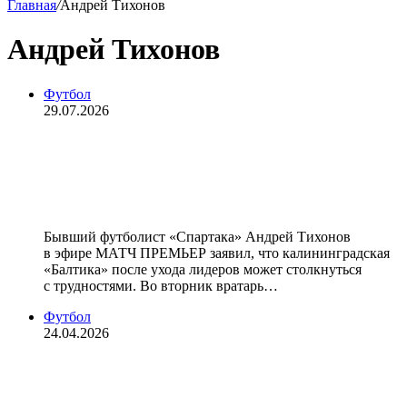
Главная
/
Андрей Тихонов
Андрей Тихонов
Футбол
29.07.2026
Тихонов: «Понимаю волнение
Талалаева: для «Балтики»
наступают тяжелые времена»
Бывший футболист «Спартака» Андрей Тихонов
в эфире МАТЧ ПРЕМЬЕР заявил, что калининградская
«Балтика» после ухода лидеров может столкнуться
с трудностями. Во вторник вратарь…
Футбол
24.04.2026
«Лусиано в «Зените» было гораздо
проще, потому что это та команда,