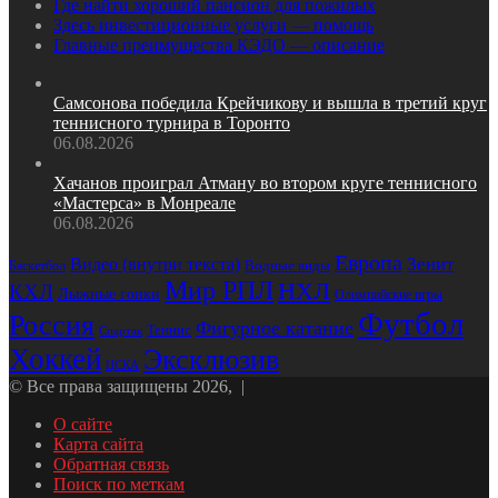
Где найти хороший пансион для пожилых
Здесь инвестиционные услуги — помощь
Главные преимущества КЭДО — описание
Самсонова победила Крейчикову и вышла в третий круг
теннисного турнира в Торонто
06.08.2026
Хачанов проиграл Атману во втором круге теннисного
«Мастерса» в Монреале
06.08.2026
Европа
Зенит
Видео (внутри текста)
Баскетбол
Водные виды
Мир РПЛ
НХЛ
КХЛ
Лыжные гонки
Олимпийские игры
Футбол
Россия
Фигурное катание
Теннис
Спартак
Хоккей
Эксклюзив
ЦСКА
© Все права защищены 2026, |
О сайте
Карта сайта
Обратная связь
Поиск по меткам