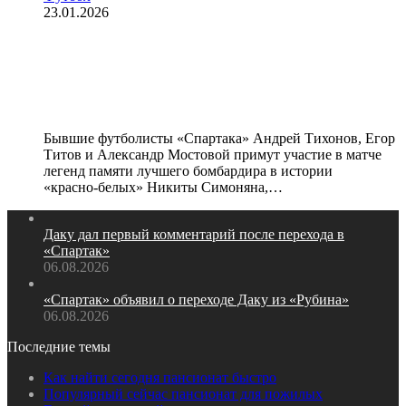
23.01.2026
Тихонов, Титов и Мостовой
сыграют в матче легенд памяти
Никиты Симоняна
Бывшие футболисты «Спартака» Андрей Тихонов, Егор
Титов и Александр Мостовой примут участие в матче
легенд памяти лучшего бомбардира в истории
«красно‑белых» Никиты Симоняна,…
Даку дал первый комментарий после перехода в
«Спартак»
06.08.2026
«Спартак» объявил о переходе Даку из «Рубина»
06.08.2026
Последние темы
Как найти сегодня пансионат быстро
Популярный сейчас пансионат для пожилых