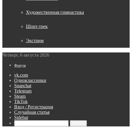
Художественная гимнастика
Шорт-трек
Экстрим
Четверг, 6 августа 2026
Форум
vk.com
Одноклассники
Snapchat
Telegram
Steam
TikTok
Вход / Регистрация
Случайная статья
Sidebar
Искать