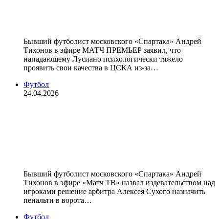
которая могла создавать моменты»
— Тихонов
Бывший футболист московского «Спартака» Андрей
Тихонов в эфире МАТЧ ПРЕМЬЕР заявил, что
нападающему Лусиано психологически тяжело
проявить свои качества в ЦСКА из‑за…
Футбол
24.04.2026
«Запредельное издевательство над
футболистами». Тихонов — о
пенальти в ворота «Зенита» в
матче с «Локомотивом»
Бывший футболист московского «Спартака» Андрей
Тихонов в эфире «Матч ТВ» назвал издевательством над
игроками решение арбитра Алексея Сухого назначить
пенальти в ворота…
Футбол