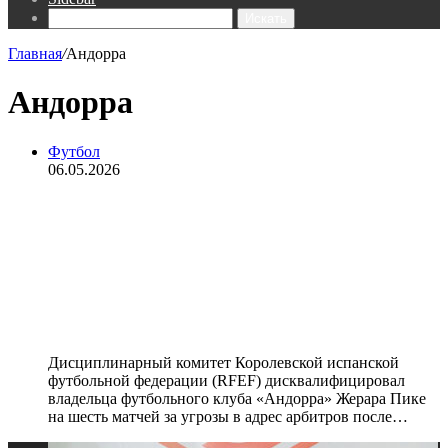
Искать
Главная
/
Андорра
Андорра
Футбол
06.05.2026
Владелец «Андорры» Пике
дисквалифицирован на 6 игр за
агрессивное поведение в
отношении арбитров после матча
Сегунды
Дисциплинарный комитет Королевской испанской
футбольной федерации (RFEF) дисквалифицировал
владельца футбольного клуба «Андорра» Жерара Пике
на шесть матчей за угрозы в адрес арбитров после…