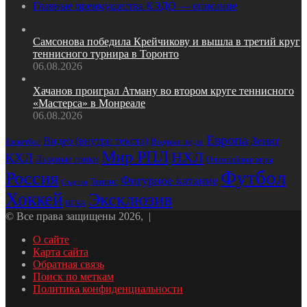
Главные преимущества КЭДО — описание
Самсонова победила Крейчикову и вышла в третий круг
теннисного турнира в Торонто
06.08.2026
Хачанов проиграл Атману во втором круге теннисного
«Мастерса» в Монреале
06.08.2026
Европа
Зенит
Видео (внутри текста)
Баскетбол
Водные виды
Мир РПЛ
НХЛ
КХЛ
Лыжные гонки
Олимпийские игры
Футбол
Россия
Фигурное катание
Теннис
Спартак
Хоккей
Эксклюзив
ЦСКА
© Все права защищены 2026, |
О сайте
Карта сайта
Обратная связь
Поиск по меткам
Политика конфиденциальности