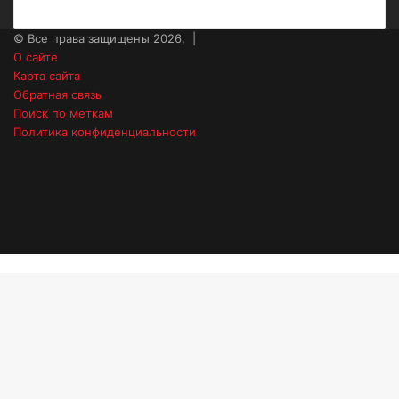
© Все права защищены 2026, |
О сайте
Карта сайта
Обратная связь
Поиск по меткам
Политика конфиденциальности
vk.com
Одноклассники
Snapchat
Telegram
Steam
TikTok
Кнопка
«Наверх»