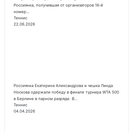
Россиянка, получившая от организаторов 16‑й
номер…
Теннис
22.06.2026
Теннисистки
Александрова и Носкова
выиграли турнир в
Берлине в парном
разряде
Россиянка Екатерина Александрова и чешка Линда
Носкова одержали победу в финале турнира WTA 500
в Берлине в парном разряде. В…
Теннис
04.04.2026
Теннисистка
Александрова снялась с