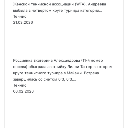
Женской теннисной ассоциации (WTA). Андреева
выбыла в четвертом круге турнира категории…
Теннис
21.03.2026
Александрова вышла в
третий круг теннисного
турнира в Майами
Россиянка Екатерина Александрова (11‑й номер
посева) обыграла австрийку Лилли Таггер во втором
круге теннисного турнира в Майами. Встреча
завершилась со счетом 6:3, 6:3.…
Теннис
06.02.2026
Александрова обыграла
Баптист и вышла в финал
теннисного турнира в