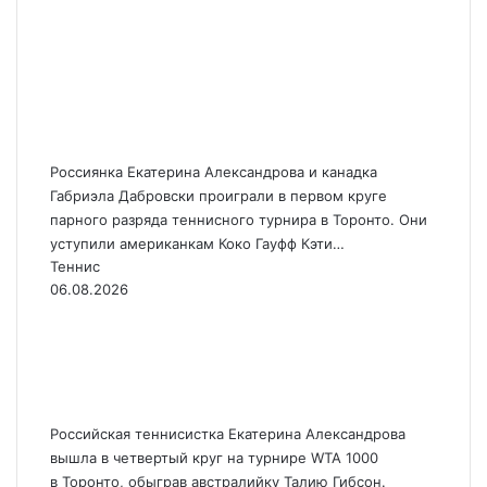
Александрова проиграла
в первом раунде парного
разряда теннисного
турнира в Торонто
Россиянка Екатерина Александрова и канадка
Габриэла Дабровски проиграли в первом круге
парного разряда теннисного турнира в Торонто. Они
уступили американкам Коко Гауфф Кэти…
Теннис
06.08.2026
Александрова вышла в
четвертый круг
«тысячника» в Торонто
Российская теннисистка Екатерина Александрова
вышла в четвертый круг на турнире WTA 1000
в Торонто, обыграв австралийку Талию Гибсон.