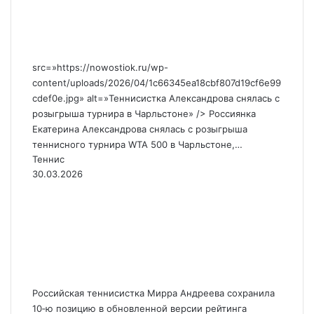
розыгрыша турнира в
Чарльстоне
src=»https://nowostiok.ru/wp-
content/uploads/2026/04/1c66345ea18cbf807d19cf6e99
cdef0e.jpg» alt=»Теннисистка Александрова снялась с
розыгрыша турнира в Чарльстоне» /> Россиянка
Екатерина Александрова снялась с розыгрыша
теннисного турнира WTA 500 в Чарльстоне,…
Теннис
30.03.2026
Соболенко, Рыбакина и
Андреева сохранили
позиции в обновленном
рейтинге WTA
Российская теннисистка Мирра Андреева сохранила
10‑ю позицию в обновленной версии рейтинга