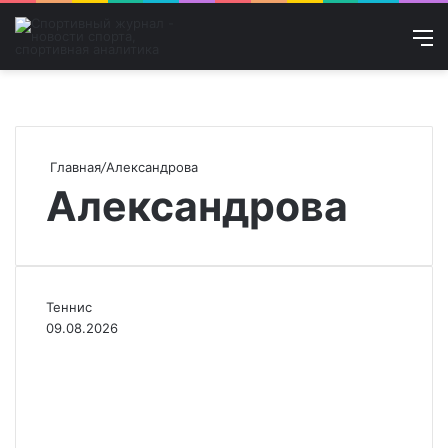
Войти
Искат
М
Главная
/
Александрова
Александрова
Теннис
09.08.2026
«Я уже думала, что шанс
упущен». Александрова
— о победе над