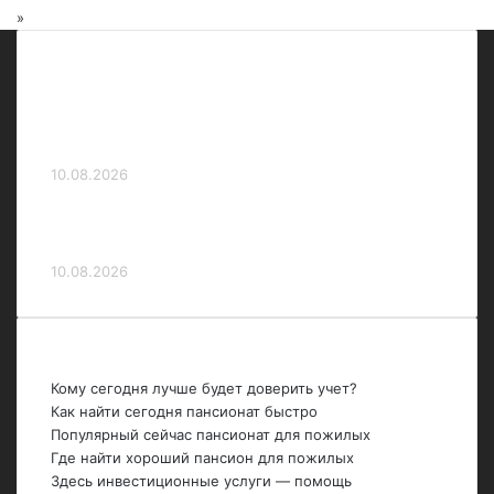
»
Тренер российских пловцов Шишин: «За
первый день на ЧЕ ставим хорошую
четверку»
10.08.2026
Пловец Бородин рассказал, кому
посвятил золото чемпионата Европы
10.08.2026
Последние темы
Кому сегодня лучше будет доверить учет?
Как найти сегодня пансионат быстро
Популярный сейчас пансионат для пожилых
Где найти хороший пансион для пожилых
Здесь инвестиционные услуги — помощь