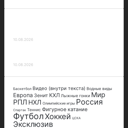
«Факел» и «Ахмат» не открыли счет в
первом тайме матча 3‑го тура РПЛ
10.08.2026
Шикарный результат России на ЧЕ. Наши
пловцы в шаге от золотых медалей
10.08.2026
Видео (внутри текста)
Водные виды
Баскетбол
Мир
Европа
КХЛ
Зенит
Лыжные гонки
Россия
РПЛ
НХЛ
Олимпийские игры
Фигурное катание
Теннис
Спартак
Футбол
Хоккей
ЦСКА
Эксклюзив