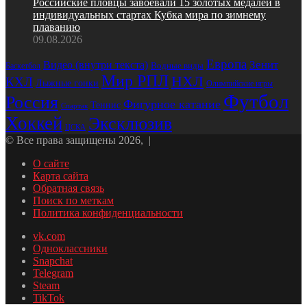
Российские пловцы завоевали 15 золотых медалей в
индивидуальных стартах Кубка мира по зимнему
плаванию
09.08.2026
Европа
Зенит
Видео (внутри текста)
Водные виды
Баскетбол
Мир РПЛ
НХЛ
КХЛ
Лыжные гонки
Олимпийские игры
Футбол
Россия
Фигурное катание
Теннис
Спартак
Хоккей
Эксклюзив
ЦСКА
© Все права защищены 2026, |
О сайте
Карта сайта
Обратная связь
Поиск по меткам
Политика конфиденциальности
vk.com
Одноклассники
Snapchat
Telegram
Steam
TikTok