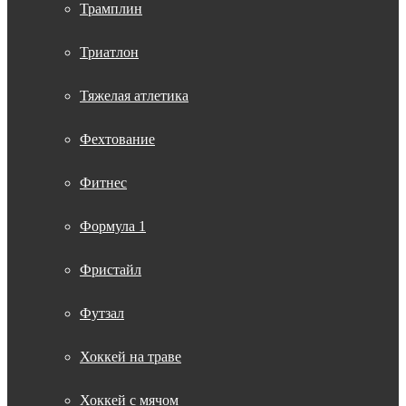
Трамплин
Триатлон
Тяжелая атлетика
Фехтование
Фитнес
Формула 1
Фристайл
Футзал
Хоккей на траве
Хоккей с мячом