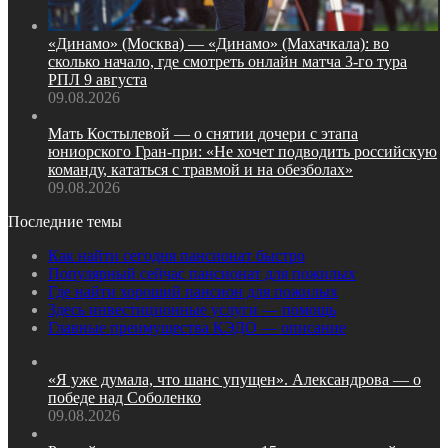
«Динамо» (Москва) — «Динамо» (Махачкала): во
сколько начало, где смотреть онлайн матча 3‑го тура
РПЛ 9 августа
09.08.2026
Мать Костылевой — о снятии дочери с этапа
юниорского Гран‑при: «Не хочет подводить российскую
команду, кататься с травмой и на обезболах»
09.08.2026
Последние темы
Как найти сегодня пансионат быстро
Популярный сейчас пансионат для пожилых
Где найти хороший пансион для пожилых
Здесь инвестиционные услуги — помощь
Главные преимущества КЭДО — описание
«Я уже думала, что шанс упущен». Александрова — о
победе над Соболенко
09.08.2026