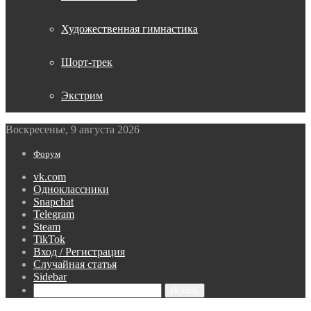
Художественная гимнастика
Шорт-трек
Экстрим
Воскресенье, 9 августа 2026
Форум
vk.com
Одноклассники
Snapchat
Telegram
Steam
TikTok
Вход / Регистрация
Случайная статья
Sidebar
Искать