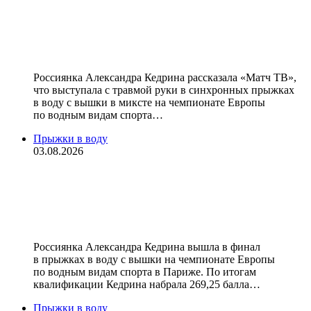
сообщила, что выступала с
травмой руки на чемпионате
Европы
Россиянка Александра Кедрина рассказала «Матч ТВ»,
что выступала с травмой руки в синхронных прыжках
в воду с вышки в миксте на чемпионате Европы
по водным видам спорта…
Прыжки в воду
03.08.2026
Кедрина вышла в финал в
прыжках в воду с вышки на
чемпионате Европы
Россиянка Александра Кедрина вышла в финал
в прыжках в воду с вышки на чемпионате Европы
по водным видам спорта в Париже. По итогам
квалификации Кедрина набрала 269,25 балла…
Прыжки в воду