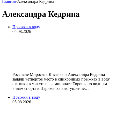
Главная
/
Александра Кедрина
Александра Кедрина
Прыжки в воду
05.08.2026
Киселев и Кедрина остановились в
шаге от медалей в синхронных
прыжках в воду в миксте на
чемпионате Европы
Россияне Мирослав Киселев и Александра Кедрина
заняли четвертое место в синхронных прыжках в воду
с вышки в миксте на чемпионате Европы по водным
видам спорта в Париже. За выступление…
Прыжки в воду
05.08.2026
Прыгунья в воду Кедрина