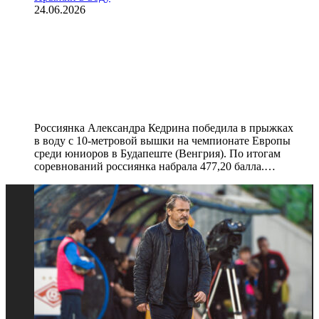
24.06.2026
Россиянка Кедрина выиграла
золото юниорского чемпионата
Европы в прыжках в воду с
10‑метровой вышки
Россиянка Александра Кедрина победила в прыжках
в воду с 10‑метровой вышки на чемпионате Европы
среди юниоров в Будапеште (Венгрия). По итогам
соревнований россиянка набрала 477,20 балла.…