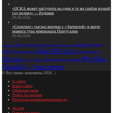
«ЦСКА может наступить на одни и те же грабли второй
год подряд» — Радимов
09.08.2026
«Спортинг» сыграл вничью с «Эштрелой» в матче
первого тура чемпионата Португалии
09.08.2026
Европа
Зенит
Видео (внутри текста)
Водные виды
Баскетбол
Мир РПЛ
НХЛ
КХЛ
Лыжные гонки
Олимпийские игры
Футбол
Россия
Фигурное катание
Теннис
Спартак
Хоккей
Эксклюзив
ЦСКА
© Все права защищены 2026, |
О сайте
Карта сайта
Обратная связь
Поиск по меткам
Политика конфиденциальности
vk.com
Одноклассники