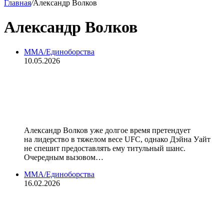
Главная
/
Александр Волков
Александр Волков
MMA/Единоборства
10.05.2026
Боец Волков красиво поздравил
Россию с Днём Победы. Включил
«Катюшу» в США и победил
Александр Волков уже долгое время претендует
на лидерство в тяжелом весе UFC, однако Дэйна Уайт
не спешит предоставлять ему титульный шанс.
Очередным вызовом…
MMA/Единоборства
16.02.2026
Менеджер Волкова: «Планируем
бой на май. Просим у UFC