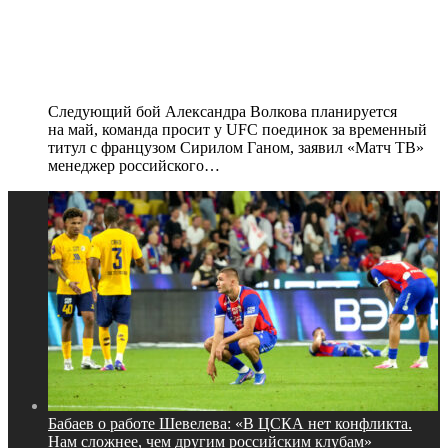
поединок с Ганом за временный
пояс, но ситуация меняется
каждый день»
Следующий бой Александра Волкова планируется
на май, команда просит у UFC поединок за временный
титул с французом Сирилом Ганом, заявил «Матч ТВ»
менеджер российского…
Бабаев о работе Шевелева: «В ЦСКА нет конфликта.
Нам сложнее, чем другим российским клубам»