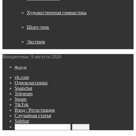
Художественная гимнастика
Шорт-трек
Экстрим
Воскресенье, 9 августа 2026
Форум
vk.com
Одноклассники
Snapchat
Telegram
Steam
TikTok
Вход / Регистрация
Случайная статья
Sidebar
Искать