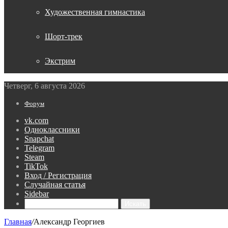
Художественная гимнастика
Шорт-трек
Экстрим
Четверг, 6 августа 2026
Форум
vk.com
Одноклассники
Snapchat
Telegram
Steam
TikTok
Вход / Регистрация
Случайная статья
Sidebar
Искать
Главная
/
Александр Георгиев