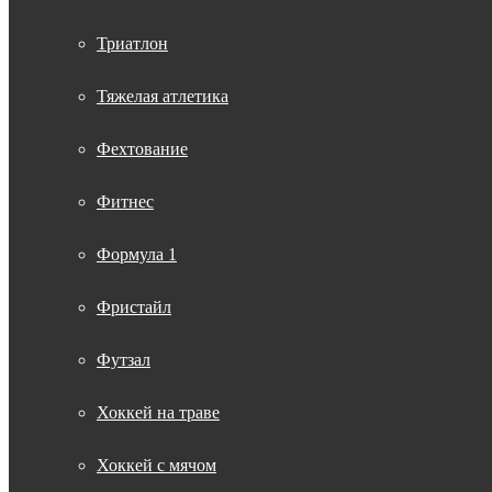
Триатлон
Тяжелая атлетика
Фехтование
Фитнес
Формула 1
Фристайл
Футзал
Хоккей на траве
Хоккей с мячом