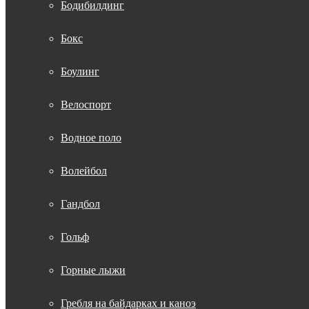
Бодибилдинг
Бокс
Боулинг
Велоспорт
Водное поло
Волейбол
Гандбол
Гольф
Горные лыжи
Гребля на байдарках и каноэ