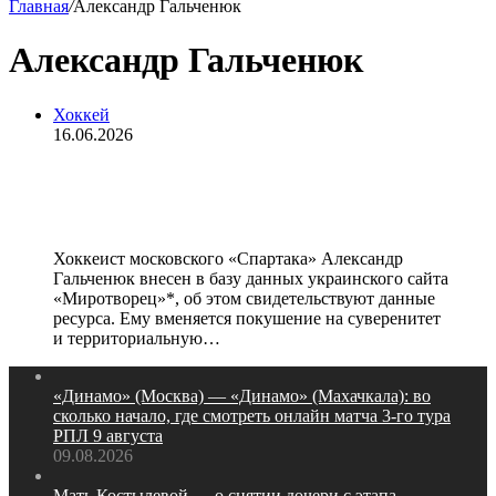
Главная
/
Александр Гальченюк
Александр Гальченюк
Хоккей
16.06.2026
Хоккеист «Спартака» Гальченюк
внесен в базу сайта «Миротворец»*
Хоккеист московского «Спартака» Александр
Гальченюк внесен в базу данных украинского сайта
«Миротворец»*, об этом свидетельствуют данные
ресурса. Ему вменяется покушение на суверенитет
и территориальную…
«Динамо» (Москва) — «Динамо» (Махачкала): во
сколько начало, где смотреть онлайн матча 3‑го тура
РПЛ 9 августа
09.08.2026
Мать Костылевой — о снятии дочери с этапа