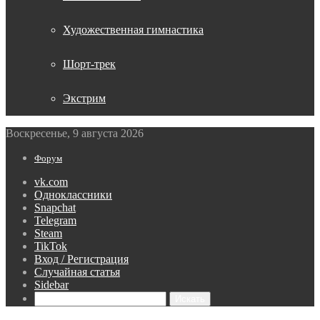
Художественная гимнастика
Шорт-трек
Экстрим
Воскресенье, 9 августа 2026
Форум
vk.com
Одноклассники
Snapchat
Telegram
Steam
TikTok
Вход / Регистрация
Случайная статья
Sidebar
Искать