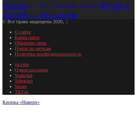
Футбол
Россия
Фигурное катание
Теннис
Спартак
Хоккей
Эксклюзив
ЦСКА
© Все права защищены 2026, |
О сайте
Карта сайта
Обратная связь
Поиск по меткам
Политика конфиденциальности
vk.com
Одноклассники
Snapchat
Telegram
Steam
TikTok
Кнопка «Наверх»