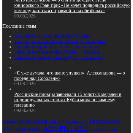
юниорского Гран‑при: «Не хочет подводить российскую
команду, кататься с травмой и на обезболах»
09.08.2026
Последние темы
Как найти сегодня пансионат быстро
Популярный сейчас пансионат для пожилых
Где найти хороший пансион для пожилых
Здесь инвестиционные услуги — помощь
Главные преимущества КЭДО — описание
«Я уже думала, что шанс упущен». Александрова — о
победе над Соболенко
09.08.2026
Российские пловцы завоевали 15 золотых медалей в
индивидуальных стартах Кубка мира по зимнему
плаванию
09.08.2026
Европа
Зенит
Видео (внутри текста)
Водные виды
Баскетбол
Мир РПЛ
НХЛ
КХЛ
Лыжные гонки
Олимпийские игры