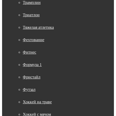
Трамплин
Триатлон
Тяжелая атлетика
Фехтование
Фитнес
Формула 1
Фристайл
Футзал
Хоккей на траве
Хоккей с мячом