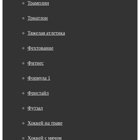
Трамплин
Триатлон
Тяжелая атлетика
Фехтование
Фитнес
Формула 1
Фристайл
Футзал
Хоккей на траве
Хоккей с мячом