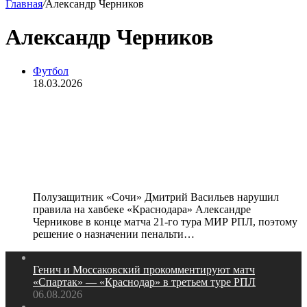
Главная
/
Александр Черников
Александр Черников
Футбол
18.03.2026
«Двумя руками развернул корпус».
Мажич — о назначении пенальти в
ворота «Сочи» в конце матча с
«Краснодаром»
Полузащитник «Сочи» Дмитрий Васильев нарушил
правила на хавбеке «Краснодара» Александре
Черникове в конце матча 21‑го тура МИР РПЛ, поэтому
решение о назначении пенальти…
Генич и Моссаковский прокомментируют матч
«Спартак» — «Краснодар» в третьем туре РПЛ
06.08.2026