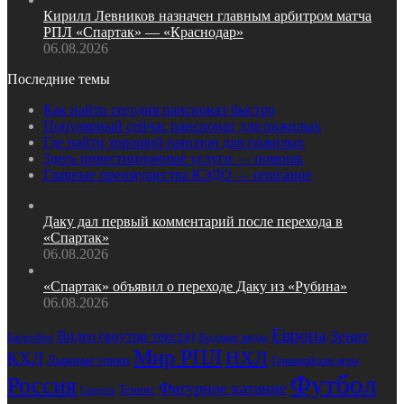
Кирилл Левников назначен главным арбитром матча
РПЛ «Спартак» — «Краснодар»
06.08.2026
Последние темы
Как найти сегодня пансионат быстро
Популярный сейчас пансионат для пожилых
Где найти хороший пансион для пожилых
Здесь инвестиционные услуги — помощь
Главные преимущества КЭДО — описание
Даку дал первый комментарий после перехода в
«Спартак»
06.08.2026
«Спартак» объявил о переходе Даку из «Рубина»
06.08.2026
Европа
Зенит
Видео (внутри текста)
Баскетбол
Водные виды
Мир РПЛ
НХЛ
КХЛ
Лыжные гонки
Олимпийские игры
Футбол
Россия
Фигурное катание
Теннис
Спартак