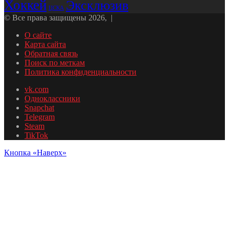
Хоккей
Эксклюзив
ЦСКА
© Все права защищены 2026, |
О сайте
Карта сайта
Обратная связь
Поиск по меткам
Политика конфиденциальности
vk.com
Одноклассники
Snapchat
Telegram
Steam
TikTok
Кнопка «Наверх»