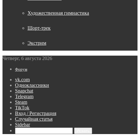
Художественная гимнастика
Шорт-трек
Экстрим
Четверг, 6 августа 2026
Форум
vk.com
Одноклассники
Snapchat
Telegram
Steam
TikTok
Вход / Регистрация
Случайная статья
Sidebar
Искать