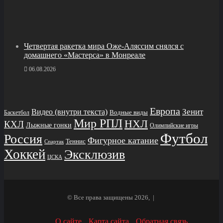
Четвертая ракетка мира Оже‑Аляссим снялся с
домашнего «Мастерса» в Монреале
06.08.2026
Европа
Зенит
Видео (внутри текста)
Баскетбол
Водные виды
Мир РПЛ
НХЛ
КХЛ
Лыжные гонки
Олимпийские игры
Футбол
Россия
Фигурное катание
Теннис
Спартак
Хоккей
Эксклюзив
ЦСКА
© Все права защищены 2026, |
О сайте
Карта сайта
Обратная связь