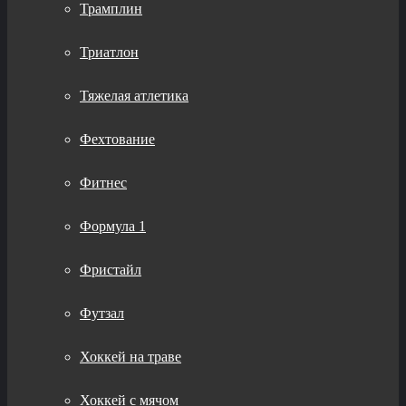
Трамплин
Триатлон
Тяжелая атлетика
Фехтование
Фитнес
Формула 1
Фристайл
Футзал
Хоккей на траве
Хоккей с мячом