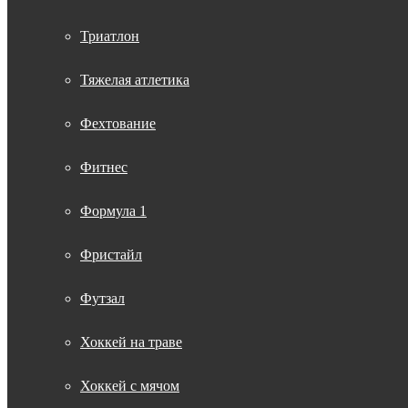
Триатлон
Тяжелая атлетика
Фехтование
Фитнес
Формула 1
Фристайл
Футзал
Хоккей на траве
Хоккей с мячом