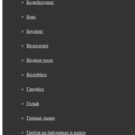
Бодибилдинг
Бокс
Боулинг
Велоспорт
Водное поло
Волейбол
Гандбол
Гольф
Горные лыжи
Гребля на байдарках и каноэ