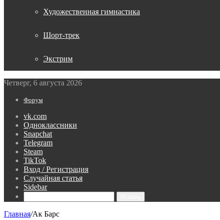
Художественная гимнастика
Шорт-трек
Экстрим
Четверг, 6 августа 2026
Форум
vk.com
Одноклассники
Snapchat
Telegram
Steam
TikTok
Вход / Регистрация
Случайная статья
Sidebar
Искать
Главная
/
Ак Барс