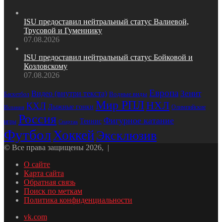
ISU предоставил нейтральный статус Валиевой,
Трусовой и Гуменнику
07.08.2026
ISU предоставил нейтральный статус Бойковой и
Козловскому
07.08.2026
Европа
Зенит
Видео (внутри текста)
Водные виды
Баскетбол
Мир РПЛ
НХЛ
КХЛ
Лыжные гонки
Олимпийские
Испания
Россия
Фигурное катание
Теннис
игры
Спартак
Футбол
Хоккей
Эксклюзив
© Все права защищены 2026, |
О сайте
Карта сайта
Обратная связь
Поиск по меткам
Политика конфиденциальности
vk.com