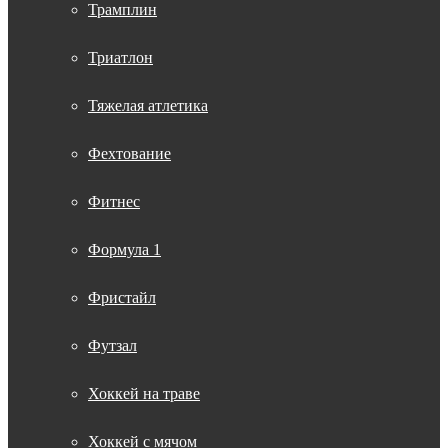
Трамплин
Триатлон
Тяжелая атлетика
Фехтование
Фитнес
Формула 1
Фристайл
Футзал
Хоккей на траве
Хоккей с мячом