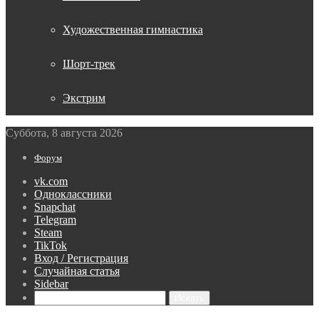
Художественная гимнастика
Шорт-трек
Экстрим
Суббота, 8 августа 2026
Форум
vk.com
Одноклассники
Snapchat
Telegram
Steam
TikTok
Вход / Регистрация
Случайная статья
Sidebar
Искать