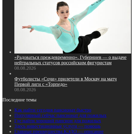
«Радоваться преждевременно». Губерниев — о выдаче
нейтральных статусов российским фигуристам
08.08.2026
Футболисты «Сочи» прилетели в Москву на матч
Первой лиги с «Торпедо»
08.08.2026
Последние темы
Как найти сегодня пансионат быстро
Популярный сейчас пансионат для пожилых
Где найти хороший пансион для пожилых
Здесь инвестиционные услуги — помощь
Главные преимущества КЭДО — описание