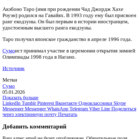
Акэбоно Таро (имя при рождении Чад Джордж Хахе
Роуэн) родился на Гавайях. В 1993 году ему был присвоен
ранг екодзуны. Он был первым в истории иностранцем,
удостоенным высшего ранга екодзуны.
Таро получил японское гражданство в апреле 1996 года.
Сумо
ист принимал участие в церемонии открытия зимней
Олимпиады 1998 года в Нагано.
Источник
Метки
Сумо
05.01.2026
Показать больше
LinkedIn
Tumblr
Pinterest
Вконтакте
Одноклассники
Skype
Messenger
Messenger
WhatsApp
Telegram
Viber
Line
Поделиться
через электронную почту
Печатать
Добавить комментарий
Ваш адрес email не будет опубликован.
Обязательные поля