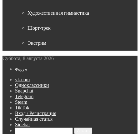
Художественная гимнастика
Шорт-трек
Экстрим
Суббота, 8 августа 2026
Форум
vk.com
Одноклассники
Snapchat
Telegram
Steam
TikTok
Вход / Регистрация
Случайная статья
Sidebar
Искать