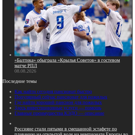
«Балтика» обыграла «Крылья Советов» в гостевом
матче РПЛ
08.08.2026
Последние темы
Как найти сегодня пансионат быстро
Популярный сейчас пансионат для пожилых
Где найти хороший пансион для пожилых
Здесь инвестиционные услуги — помощь
Главные преимущества КЭДО — описание
Россияне стали пятыми в смешанной эстафете по
плаванию на открытой воде на чемпионате Европы во