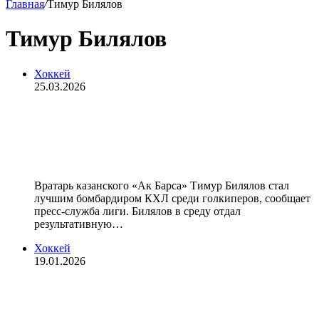
Главная
/
Тимур Билялов
Тимур Билялов
Хоккей
25.03.2026
Хоккеист «Ак Барса» Билялов стал
лучшим бомбардиром КХЛ среди
вратарей
Вратарь казанского «Ак Барса» Тимур Билялов стал
лучшим бомбардиром КХЛ среди голкиперов, сообщает
пресс‑служба лиги. Билялов в среду отдал
результативную…
Хоккей
19.01.2026
Билялов стал четвертым вратарем,
одержавшим 200 побед в КХЛ за