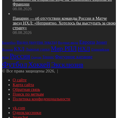
Франции
08.08.2026
Панарин — об отсутствии команды России в Матче
звезд НХЛ: «Неприятно. Хотелось бы выступать за свою
страну»
08.08.2026
Европа
Зенит
Видео (внутри текста)
Водные виды
Баскетбол
Мир РПЛ
НХЛ
КХЛ
Лыжные гонки
Олимпийские
Испания
Россия
Фигурное катание
Теннис
игры
Спартак
Футбол
Хоккей
Эксклюзив
© Все права защищены 2026, |
О сайте
Карта сайта
Обратная связь
Поиск по меткам
Политика конфиденциальности
vk.com
Одноклассники
Snapchat