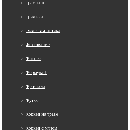
Трамплин
Триатлон
Тяжелая атлетика
Фехтование
Фитнес
Формула 1
Фристайл
Футзал
Хоккей на траве
Хоккей с мячом