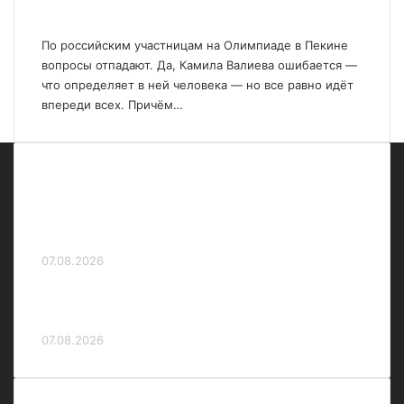
команды на Олимпиаде
По российским участницам на Олимпиаде в Пекине
вопросы отпадают. Да, Камила Валиева ошибается —
что определяет в ней человека — но все равно идёт
впереди всех. Причём…
Козякина — о качестве воды в Сене на
ЧЕ: «Бензин в воде может быть такой,
что тошнит на финише»
07.08.2026
Россияне не вышли в финальный спринт
на ЧЕ по плаванию на открытой воде
07.08.2026