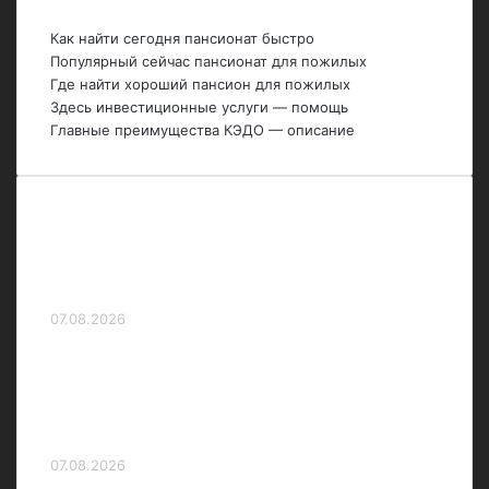
Последние темы
Как найти сегодня пансионат быстро
Популярный сейчас пансионат для пожилых
Где найти хороший пансион для пожилых
Здесь инвестиционные услуги — помощь
Главные преимущества КЭДО — описание
«Понял, что я не такой уж и крутой».
Сигурдссон рассказал о погоне на
машинах в Краснодаре
07.08.2026
«Удивляет присутствие среди лидеров
«Динамо» Мх и что слишком легко
выиграл «Зенит» — Журавель о старте
сезона РПЛ
07.08.2026