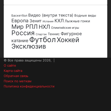
Видео (внутри текста)
Водные виды
Баскетбол
Европа
КХЛ
Зенит
Лыжные гонки
Испания
Мир РПЛ
НХЛ
Олимпийские игры
Россия
Фигурное
Теннис
Спартак
Футбол
Хоккей
катание
Эксклюзив
© Все права защищены 2026, |
О сайте
Карта сайта
Обратная связь
Поиск по меткам
Политика конфиденциальности
vk.com
Одноклассники
Snapchat
Telegram