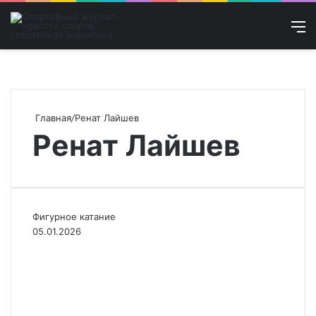
Войти
Искат
М
Главная
/
Ренат Лайшев
Ренат Лайшев
Фигурное катание
05.01.2026
Эффект Рудковской и
Плющенко. Кого
Тутберидзе отцепит от