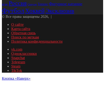
Россия
Фигурное катание
Теннис
игры
Спартак
Футбол
Хоккей
Эксклюзив
© Все права защищены 2026, |
О сайте
Карта сайта
Обратная связь
Поиск по меткам
Политика конфиденциальности
vk.com
Одноклассники
Snapchat
Telegram
Steam
TikTok
Кнопка «Наверх»