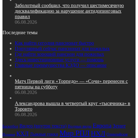
Заболотный сообщил, что получил шестимесячную
дисквалификацию за нарушение антидопинговых
правил
06.08.2026
Последние темы
Как найти сегодня пансионат быстро
Популярный сейчас пансионат для пожилых
Где найти хороший пансион для пожилых
Здесь инвестиционные услуги — помощь
Главные преимущества КЭДО — описание
Матч Первой лиги «Торпедо» — «Сочи» перенесен с
пятницы на субботу
06.08.2026
Александрова вышла в четвертый круг «тысячника» в
Торонто
06.08.2026
Европа
Зенит
Видео (внутри текста)
Водные виды
Баскетбол
Мир РПЛ
НХЛ
КХЛ
Лыжные гонки
Олимпийские
Испания