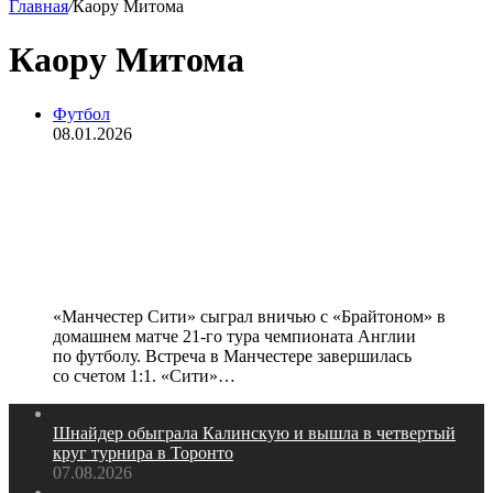
Главная
/
Каору Митома
Каору Митома
Футбол
08.01.2026
«Манчестер Сити» сыграл вничью
с «Брайтоном», продлив
безвыигрышную серию в матчах
АПЛ
«Манчестер Сити» сыграл вничью с «Брайтоном» в
домашнем матче 21‑го тура чемпионата Англии
по футболу. Встреча в Манчестере завершилась
со счетом 1:1. «Сити»…
Шнайдер обыграла Калинскую и вышла в четвертый
круг турнира в Торонто
07.08.2026