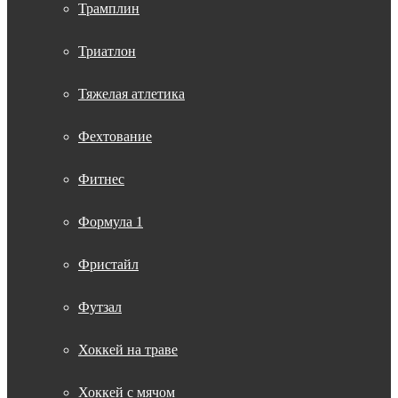
Трамплин
Триатлон
Тяжелая атлетика
Фехтование
Фитнес
Формула 1
Фристайл
Футзал
Хоккей на траве
Хоккей с мячом