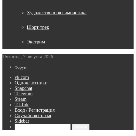
Художественная гимнастика
Шорт-трек
Экстрим
Пятница, 7 августа 2026
Форум
vk.com
Одноклассники
Snapchat
Telegram
Steam
TikTok
Вход / Регистрация
Случайная статья
Sidebar
Искать