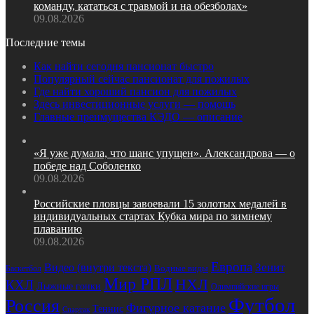
команду, кататься с травмой и на обезболах»
09.08.2026
Последние темы
Как найти сегодня пансионат быстро
Популярный сейчас пансионат для пожилых
Где найти хороший пансион для пожилых
Здесь инвестиционные услуги — помощь
Главные преимущества КЭДО — описание
«Я уже думала, что шанс упущен». Александрова — о
победе над Соболенко
09.08.2026
Российские пловцы завоевали 15 золотых медалей в
индивидуальных стартах Кубка мира по зимнему
плаванию
09.08.2026
Европа
Зенит
Видео (внутри текста)
Водные виды
Баскетбол
Мир РПЛ
НХЛ
КХЛ
Лыжные гонки
Олимпийские игры
Футбол
Россия
Фигурное катание
Теннис
Спартак