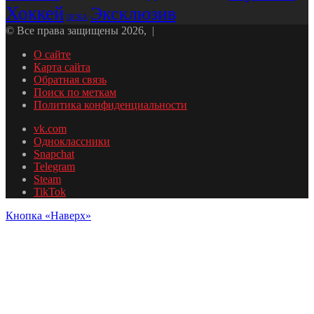
Хоккей
Эксклюзив
ЦСКА
© Все права защищены 2026, |
О сайте
Карта сайта
Обратная связь
Поиск по меткам
Политика конфиденциальности
vk.com
Одноклассники
Snapchat
Telegram
Steam
TikTok
Кнопка «Наверх»