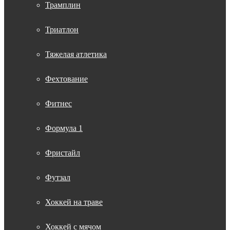
Трамплин
Триатлон
Тяжелая атлетика
Фехтование
Фитнес
Формула 1
Фристайл
Футзал
Хоккей на траве
Хоккей с мячом