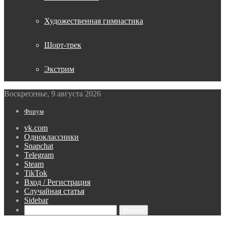
Художественная гимнастика
Шорт-трек
Экстрим
Воскресенье, 9 августа 2026
Форум
vk.com
Одноклассники
Snapchat
Telegram
Steam
TikTok
Вход / Регистрация
Случайная статья
Sidebar
Искать