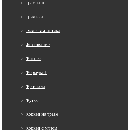
Трамплин
Триатлон
Тяжелая атлетика
Фехтование
Фитнес
Формула 1
Фристайл
Футзал
Хоккей на траве
Хоккей с мячом