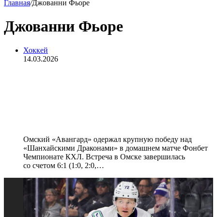
Главная
/
Джованни Фьоре
Джованни Фьоре
Хоккей
14.03.2026
Три очка Прохоркина помогли
«Авангарду» разгромить
«Шанхайских Драконов» в матче
КХЛ
Омский «Авангард» одержал крупную победу над
«Шанхайскими Драконами» в домашнем матче Фонбет
Чемпионате КХЛ. Встреча в Омске завершилась
со счетом 6:1 (1:0, 2:0,…