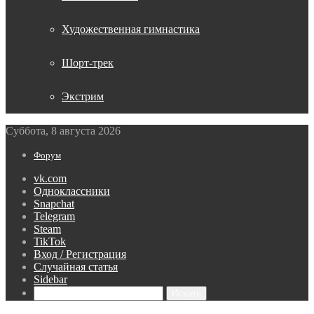
Художественная гимнастика
Шорт-трек
Экстрим
Суббота, 8 августа 2026
Форум
vk.com
Одноклассники
Snapchat
Telegram
Steam
TikTok
Вход / Регистрация
Случайная статья
Sidebar
Искать