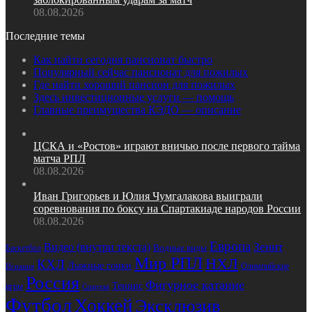
08.08.2026
Последние темы
Как найти сегодня пансионат быстро
Популярный сейчас пансионат для пожилых
Где найти хороший пансион для пожилых
Здесь инвестиционные услуги — помощь
Главные преимущества КЭДО — описание
ЦСКА и «Ростов» играют вничью после первого тайма
матча РПЛ
08.08.2026
Иван Григорьев и Юлия Чумгалакова выиграли
соревнования по боксу на Спартакиаде народов России
08.08.2026
Европа
Зенит
Видео (внутри текста)
Водные виды
Баскетбол
Мир РПЛ
НХЛ
КХЛ
Лыжные гонки
Олимпийские
Испания
Россия
Фигурное катание
Теннис
игры
Спартак
Футбол
Хоккей
Эксклюзив