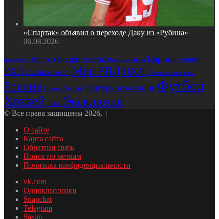
«Спартак» объявил о переходе Даку из «Рубина»
06.08.2026
Европа
Зенит
Видео (внутри текста)
Баскетбол
Водные виды
Мир РПЛ
НХЛ
КХЛ
Лыжные гонки
Олимпийские игры
Футбол
Россия
Фигурное катание
Теннис
Спартак
Хоккей
Эксклюзив
ЦСКА
© Все права защищены 2026, |
О сайте
Карта сайта
Обратная связь
Поиск по меткам
Политика конфиденциальности
vk.com
Одноклассники
Snapchat
Telegram
Steam