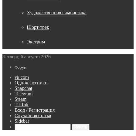
Художественная гимнастика
Шорт-трек
Экстрим
Четверг, 6 августа 2026
Форум
vk.com
Одноклассники
Snapchat
Telegram
Steam
TikTok
Вход / Регистрация
Случайная статья
Sidebar
Искать