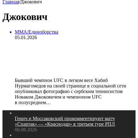
Главная
/
Джокович
Джокович
MMA/Единоборства
05.01.2026
«С лучшими спортсменами мира».
Нурмагомедов опубликовал фото с
Джоковичем и Махачевым
Бывший чемпион UFC в легком весе Хабиб
Нурмагомедов на своей странице в социальной сети
опубликовал фотографию с сербским теннисистом
Новаком Джоковичем и чемпионом UFC
в полусреднем…
Генич и Моссаковский прокомментируют матч
«Спартак» — «Краснодар» в третьем туре РПЛ
06.08.2026