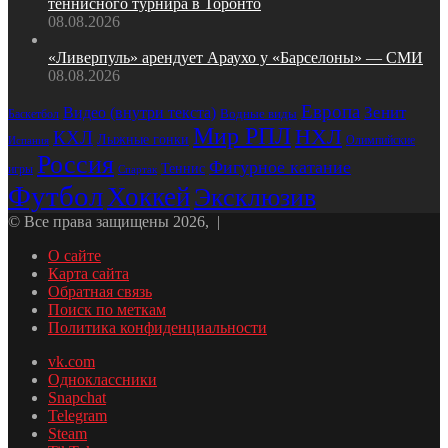
теннисного турнира в Торонто
08.08.2026
«Ливерпуль» арендует Араухо у «Барселоны» — СМИ
08.08.2026
Европа
Зенит
Видео (внутри текста)
Водные виды
Баскетбол
Мир РПЛ
НХЛ
КХЛ
Лыжные гонки
Олимпийские
Испания
Россия
Фигурное катание
Теннис
игры
Спартак
Футбол
Хоккей
Эксклюзив
© Все права защищены 2026, |
О сайте
Карта сайта
Обратная связь
Поиск по меткам
Политика конфиденциальности
vk.com
Одноклассники
Snapchat
Telegram
Steam