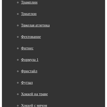
Трамплин
Триатлон
Тяжелая атлетика
Фехтование
Фитнес
Формула 1
Фристайл
Футзал
Хоккей на траве
Хоккей с мячом