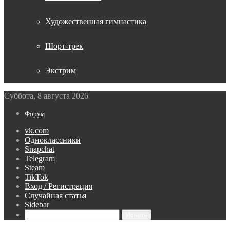
Художественная гимнастика
Шорт-трек
Экстрим
Суббота, 8 августа 2026
Форум
vk.com
Одноклассники
Snapchat
Telegram
Steam
TikTok
Вход / Регистрация
Случайная статья
Sidebar
Искать