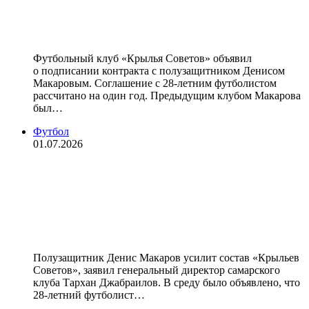
Макаров стал игроком «Крыльев
Советов»
Футбольный клуб «Крылья Советов» объявил
о подписании контракта с полузащитником Денисом
Макаровым. Соглашение с 28‑летним футболистом
рассчитано на один год. Предыдущим клубом Макарова
был…
Футбол
01.07.2026
Гендиректор «Крыльев Советов» —
о Макарове: «Удалось
договориться о переходе сильного
игрока без трансферных затрат»
Полузащитник Денис Макаров усилит состав «Крыльев
Советов», заявил генеральный директор самарского
клуба Тархан Джабраилов. В среду было объявлено, что
28‑летний футболист…