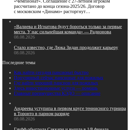
«Чемпионат». Соглашение с 27‑летним игроком
рассчитано до конца сезона‑2025/26. Договор
с московским «Динамо» расторгнут…
«Валиева и Игнатова будут бороться только за первые
места. У нас сильнейшая команда» — Радионова
08.08.2026
Стало известно, где Люка Зидан продолжит карьеру
08.08.2026
Последние темы
Как найти сегодня пансионат быстро
Популярный сейчас пансионат для пожилых
Где найти хороший пансион для пожилых
Здесь инвестиционные услуги — помощь
Главные преимущества КЭДО — описание
Андреева уступипа в первом круге теннисного турнира
в Торонто в парном разряде
08.08.2026
Гауфф обыграла Саккари и вышла в 1/8 финала