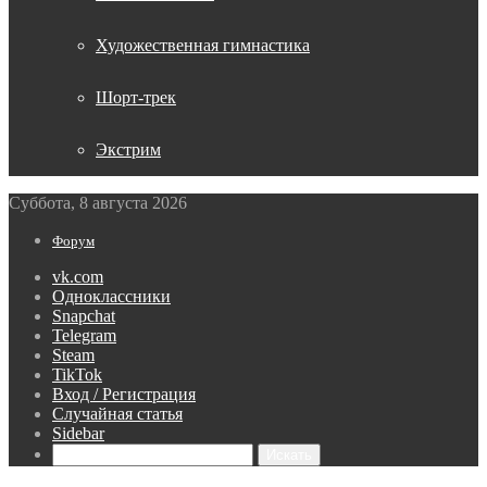
Художественная гимнастика
Шорт-трек
Экстрим
Суббота, 8 августа 2026
Форум
vk.com
Одноклассники
Snapchat
Telegram
Steam
TikTok
Вход / Регистрация
Случайная статья
Sidebar
Искать