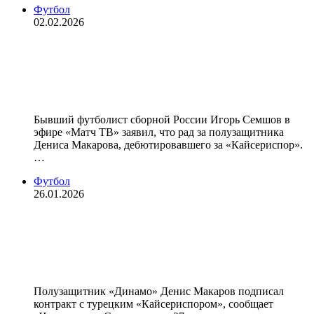
Футбол
02.02.2026
«Радует, что его выпустили на
поле». Семшов — о дебюте
Макарова за «Кайсериспор»
Бывший футболист сборной России Игорь Семшов в
эфире «Матч ТВ» заявил, что рад за полузащитника
Дениса Макарова, дебютировавшего за «Кайсериспор».
…
Футбол
26.01.2026
Денис Макаров подписал контракт
с турецким «Кайсериспором» до
конца сезона — СМИ
Полузащитник «Динамо» Денис Макаров подписал
контракт с турецким «Кайсериспором», сообщает