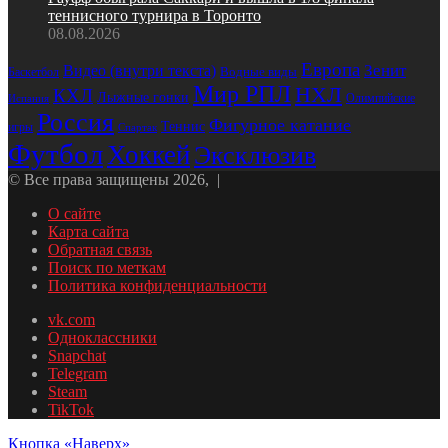
теннисного турнира в Торонто
08.08.2026
Европа
Зенит
Видео (внутри текста)
Водные виды
Баскетбол
Мир РПЛ
НХЛ
КХЛ
Лыжные гонки
Олимпийские
Испания
Россия
Фигурное катание
Теннис
игры
Спартак
Футбол
Хоккей
Эксклюзив
© Все права защищены 2026, |
О сайте
Карта сайта
Обратная связь
Поиск по меткам
Политика конфиденциальности
vk.com
Одноклассники
Snapchat
Telegram
Steam
TikTok
Кнопка «Наверх»