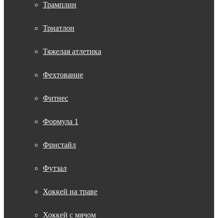
Трамплин
Триатлон
Тяжелая атлетика
Фехтование
Фитнес
Формула 1
Фристайл
Футзал
Хоккей на траве
Хоккей с мячом