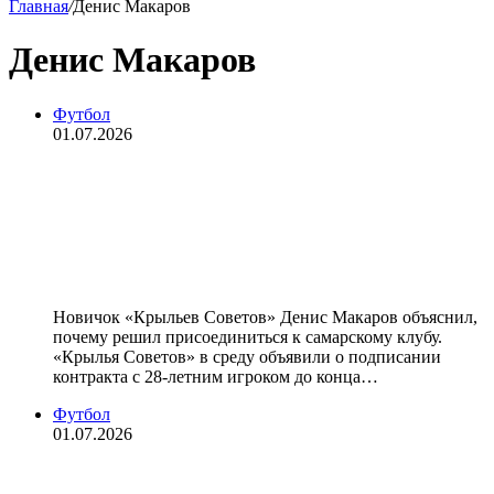
Главная
/
Денис Макаров
Денис Макаров
Футбол
01.07.2026
Денис Макаров: «Посмотрим,
получится ли в «Крыльях
Советов». Может, своя земля даст
силы»
Новичок «Крыльев Советов» Денис Макаров объяснил,
почему решил присоединиться к самарскому клубу.
«Крылья Советов» в среду объявили о подписании
контракта с 28‑летним игроком до конца…
Футбол
01.07.2026
Экс‑футболист «Динамо» Денис