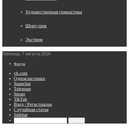
Художественная гимнастика
Шорт-трек
Экстрим
Пятница, 7 августа 2026
Форум
vk.com
Одноклассники
Snapchat
Telegram
Steam
TikTok
Вход / Регистрация
Случайная статья
Sidebar
Искать