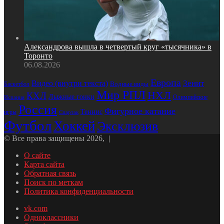
Александрова вышла в четвертый круг «тысячника» в
Торонто
06.08.2026
Европа
Зенит
Видео (внутри текста)
Водные виды
Баскетбол
Мир РПЛ
НХЛ
КХЛ
Лыжные гонки
Олимпийские
Испания
Россия
Фигурное катание
Теннис
игры
Спартак
Футбол
Хоккей
Эксклюзив
© Все права защищены 2026, |
О сайте
Карта сайта
Обратная связь
Поиск по меткам
Политика конфиденциальности
vk.com
Одноклассники