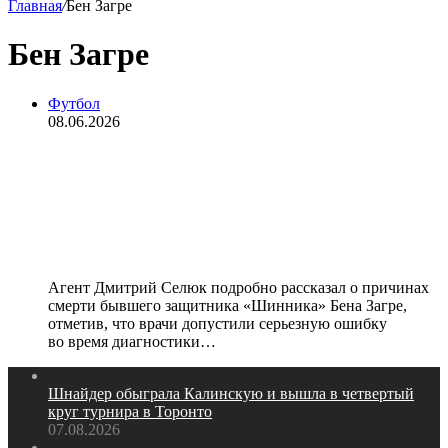
Главная
/
Бен Загре
Бен Загре
Футбол
08.06.2026
«В Ярославле врачи сказали, что
рака нет, просто прошляпили» —
Селюк о смерти экс‑футболиста
«Шинника» в 27 лет
Агент Дмитрий Селюк подробно рассказал о причинах
смерти бывшего защитника «Шинника» Бена Загре,
отметив, что врачи допустили серьезную ошибку
во время диагностики…
Шнайдер обыграла Калинскую и вышла в четвертый
круг турнира в Торонто
07.08.2026