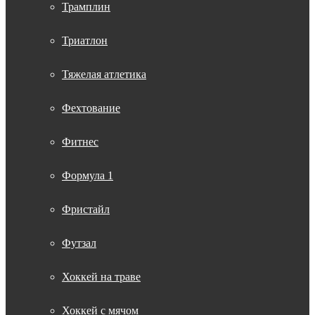
Трамплин
Триатлон
Тяжелая атлетика
Фехтование
Фитнес
Формула 1
Фристайл
Футзал
Хоккей на траве
Хоккей с мячом