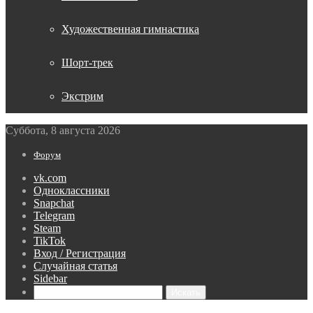
Художественная гимнастика
Шорт-трек
Экстрим
Суббота, 8 августа 2026
Форум
vk.com
Одноклассники
Snapchat
Telegram
Steam
TikTok
Вход / Регистрация
Случайная статья
Sidebar
Искать