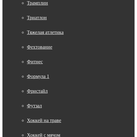
Трамплин
Триатлон
Тяжелая атлетика
Фехтование
Фитнес
Формула 1
Фристайл
Футзал
Хоккей на траве
Хоккей с мячом