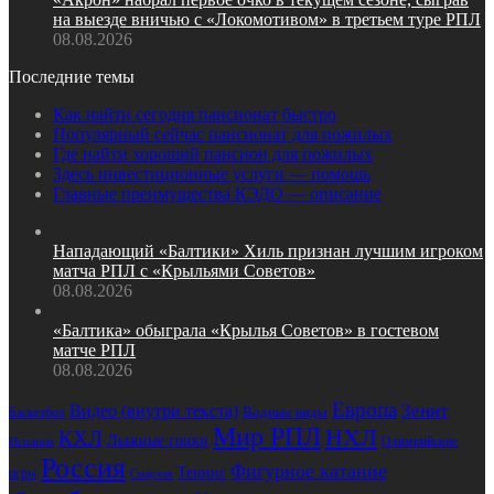
на выезде вничью с «Локомотивом» в третьем туре РПЛ
08.08.2026
Последние темы
Как найти сегодня пансионат быстро
Популярный сейчас пансионат для пожилых
Где найти хороший пансион для пожилых
Здесь инвестиционные услуги — помощь
Главные преимущества КЭДО — описание
Нападающий «Балтики» Хиль признан лучшим игроком
матча РПЛ с «Крыльями Советов»
08.08.2026
«Балтика» обыграла «Крылья Советов» в гостевом
матче РПЛ
08.08.2026
Европа
Зенит
Видео (внутри текста)
Водные виды
Баскетбол
Мир РПЛ
НХЛ
КХЛ
Лыжные гонки
Олимпийские
Испания
Россия
Фигурное катание
Теннис
игры
Спартак