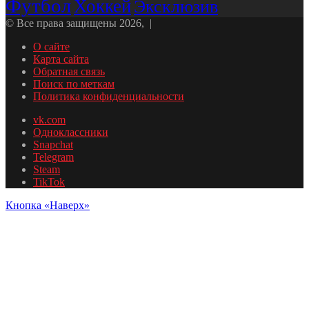
Футбол
Хоккей
Эксклюзив
© Все права защищены 2026, |
О сайте
Карта сайта
Обратная связь
Поиск по меткам
Политика конфиденциальности
vk.com
Одноклассники
Snapchat
Telegram
Steam
TikTok
Кнопка «Наверх»