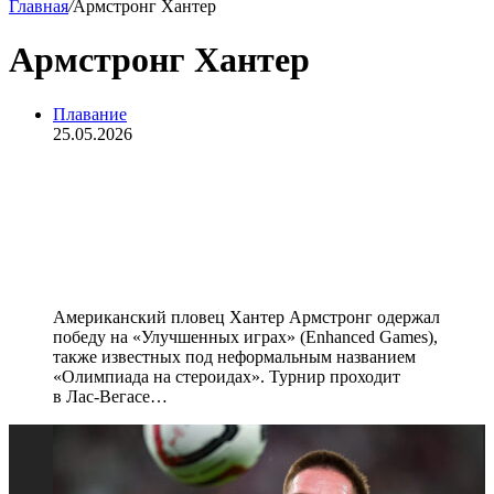
Главная
/
Армстронг Хантер
Армстронг Хантер
Плавание
25.05.2026
Олимпийский чемпион Армстронг
одержал победу на «Олимпиаде на
стероидах», но не смог побить
рекорд Колесникова
Американский пловец Хантер Армстронг одержал
победу на «Улучшенных играх» (Enhanced Games),
также известных под неформальным названием
«Олимпиада на стероидах». Турнир проходит
в Лас‑Вегасе…