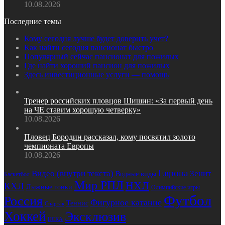
10.08.2026
Последние темы
Кому сегодня лучше будет доверить учет?
Как найти сегодня пансионат быстро
Популярный сейчас пансионат для пожилых
Где найти хороший пансион для пожилых
Здесь инвестиционные услуги — помощь
Тренер российских пловцов Шишин: «За первый день
на ЧЕ ставим хорошую четверку»
10.08.2026
Пловец Бородин рассказал, кому посвятил золото
чемпионата Европы
10.08.2026
Европа
Видео (внутри текста)
Зенит
Водные виды
Баскетбол
Мир РПЛ
НХЛ
КХЛ
Лыжные гонки
Олимпийские игры
Футбол
Россия
Фигурное катание
Теннис
Спартак
Хоккей
Эксклюзив
ЦСКА