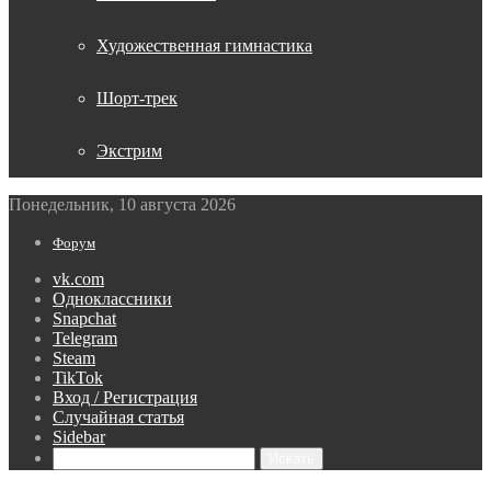
Художественная гимнастика
Шорт-трек
Экстрим
Понедельник, 10 августа 2026
Форум
vk.com
Одноклассники
Snapchat
Telegram
Steam
TikTok
Вход / Регистрация
Случайная статья
Sidebar
Искать