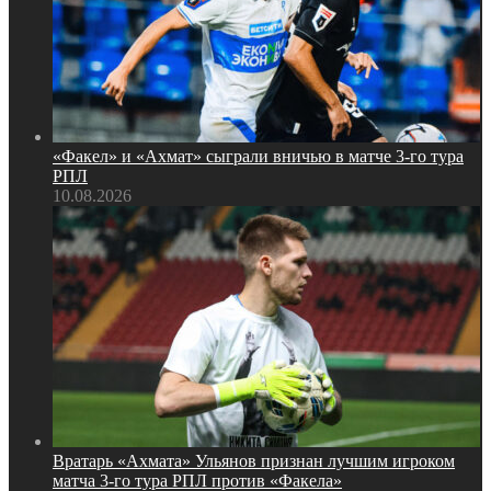
«Факел» и «Ахмат» сыграли вничью в матче 3‑го тура
РПЛ
10.08.2026
Вратарь «Ахмата» Ульянов признан лучшим игроком
матча 3‑го тура РПЛ против «Факела»