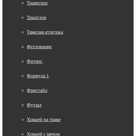
Трамплин
Триатлон
Тяжелая атлетика
Фехтование
Фитнес
Формула 1
Фристайл
Футзал
Хоккей на траве
Хоккей с мячом