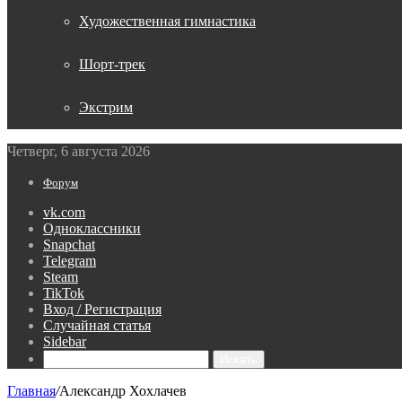
Художественная гимнастика
Шорт-трек
Экстрим
Четверг, 6 августа 2026
Форум
vk.com
Одноклассники
Snapchat
Telegram
Steam
TikTok
Вход / Регистрация
Случайная статья
Sidebar
Искать
Главная
/
Александр Хохлачев