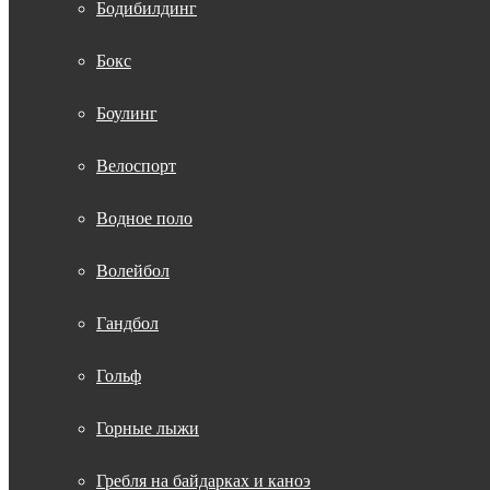
Бодибилдинг
Бокс
Боулинг
Велоспорт
Водное поло
Волейбол
Гандбол
Гольф
Горные лыжи
Гребля на байдарках и каноэ