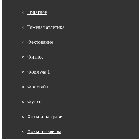
Триатлон
Тяжелая атлетика
Фехтование
Фитнес
Формула 1
Фристайл
Футзал
Хоккей на траве
Хоккей с мячом