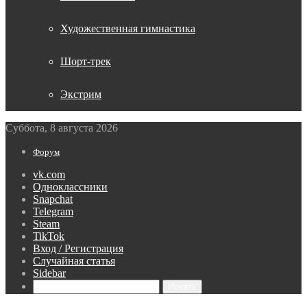
Художественная гимнастика
Шорт-трек
Экстрим
Суббота, 8 августа 2026
Форум
vk.com
Одноклассники
Snapchat
Telegram
Steam
TikTok
Вход / Регистрация
Случайная статья
Sidebar
Искать