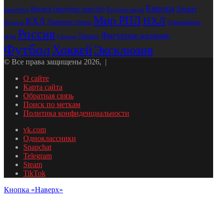
Европа
Зенит
Видео (внутри текста)
Водные виды
Баскетбол
Мир РПЛ
НХЛ
КХЛ
Лыжные гонки
Олимпийские
Испания
Россия
Фигурное катание
Теннис
игры
Спартак
Футбол
Хоккей
Эксклюзив
© Все права защищены 2026, |
О сайте
Карта сайта
Обратная связь
Поиск по меткам
Политика конфиденциальности
vk.com
Одноклассники
Snapchat
Telegram
Steam
TikTok
Кнопка «Наверх»