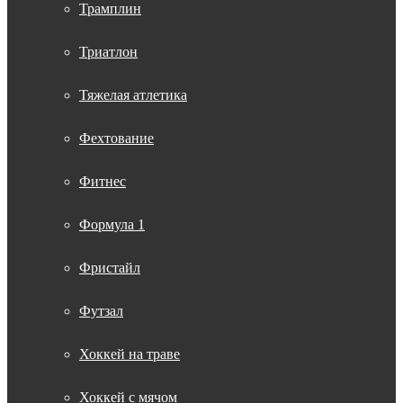
Трамплин
Триатлон
Тяжелая атлетика
Фехтование
Фитнес
Формула 1
Фристайл
Футзал
Хоккей на траве
Хоккей с мячом