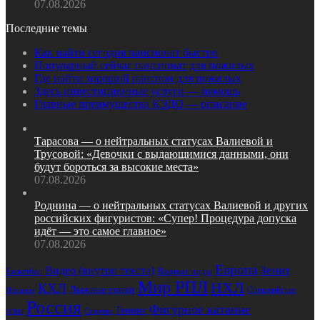
07.08.2026
Последние темы
Как найти сегодня пансионат быстро
Популярный сейчас пансионат для пожилых
Где найти хороший пансион для пожилых
Здесь инвестиционные услуги — помощь
Главные преимущества КЭДО — описание
Тарасова — о нейтральных статусах Валиевой и
Трусовой: «Девочки с выдающимися данными, они
будут бороться за высокие места»
07.08.2026
Роднина — о нейтральных статусах Валиевой и других
российских фигуристов: «Супер! Процедура допуска
идёт — это самое главное»
07.08.2026
Европа
Зенит
Видео (внутри текста)
Водные виды
Баскетбол
Мир РПЛ
НХЛ
КХЛ
Лыжные гонки
Олимпийские
Испания
Россия
Фигурное катание
Теннис
игры
Спартак