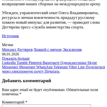
возвращения наших сборных на международную арену.
Убежден, управленческий опыт Олега Владимировича,
ресурсы и личная вовлеченность придадут русскому
хоккею новый импульс для развития, — приводит слова
Дегтярева пресс‑служба министерства спорта.
Источник
Метки
Михаил Дегтярев
Хоккей с мячом
Эксклюзив
06.01.2026
Показать больше
LinkedIn
Tumblr
Pinterest
Вконтакте
Одноклассники
Skype
Messenger
Messenger
WhatsApp
Telegram
Viber
Line
Поделиться
через электронную почту
Печатать
Добавить комментарий
Ваш адрес email не будет опубликован.
Обязательные поля
помечены
*
Комментарий
*