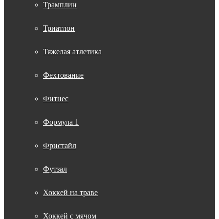
Трамплин
Триатлон
Тяжелая атлетика
Фехтование
Фитнес
Формула 1
Фристайл
Футзал
Хоккей на траве
Хоккей с мячом