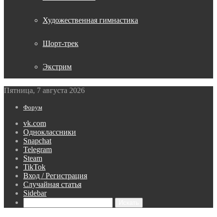
Художественная гимнастика
Шорт-трек
Экстрим
Пятница, 7 августа 2026
Форум
vk.com
Одноклассники
Snapchat
Telegram
Steam
TikTok
Вход / Регистрация
Случайная статья
Sidebar
Искать