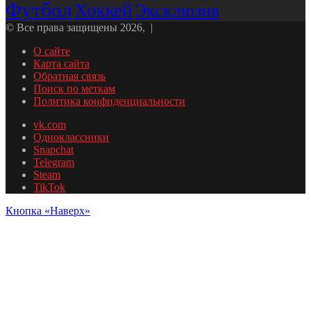
Футбол
Хоккей
Эксклюзив
© Все права защищены 2026, |
О сайте
Карта сайта
Обратная связь
Поиск по меткам
Политика конфиденциальности
vk.com
Одноклассники
Snapchat
Telegram
Steam
TikTok
Кнопка «Наверх»