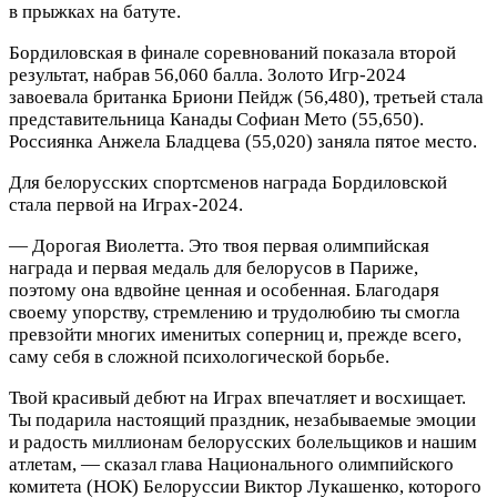
в прыжках на батуте.
Бордиловская в финале соревнований показала второй
результат, набрав 56,060 балла. Золото Игр‑2024
завоевала британка Бриони Пейдж (56,480), третьей стала
представительница Канады Софиан Мето (55,650).
Россиянка Анжела Бладцева (55,020) заняла пятое место.
Для белорусских спортсменов награда Бордиловской
стала первой на Играх‑2024.
— Дорогая Виолетта.
Это твоя первая олимпийская
награда и первая медаль для белорусов в Париже,
поэтому она вдвойне ценная и особенная. Благодаря
своему упорству, стремлению и трудолюбию ты смогла
превзойти многих именитых соперниц и, прежде всего,
саму себя в сложной психологической борьбе.
Твой красивый дебют на Играх впечатляет и восхищает.
Ты подарила настоящий праздник, незабываемые эмоции
и радость миллионам белорусских болельщиков и нашим
атлетам, — сказал глава Национального олимпийского
комитета (НОК) Белоруссии Виктор Лукашенко, которого