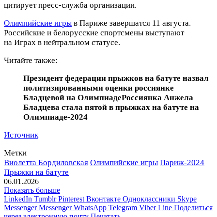
цитирует пресс‑служба организации.
Олимпийские игры
в Париже завершатся 11 августа.
Российские и белорусские спортсмены выступают
на Играх в нейтральном статусе.
Читайте также:
Президент федерации прыжков на батуте назвал
политизированными оценки россиянке
Бладцевой на Олимпиаде
Россиянка Анжела
Бладцева стала пятой в прыжках на батуте на
Олимпиаде‑2024
Источник
Метки
Виолетта Бордиловская
Олимпийские игры
Париж-2024
Прыжки на батуте
06.01.2026
Показать больше
LinkedIn
Tumblr
Pinterest
Вконтакте
Одноклассники
Skype
Messenger
Messenger
WhatsApp
Telegram
Viber
Line
Поделиться
через электронную почту
Печатать