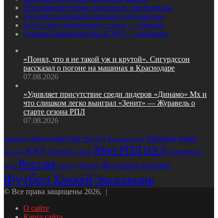
Популярный сейчас пансионат для пожилых
Где найти хороший пансион для пожилых
Здесь инвестиционные услуги — помощь
Главные преимущества КЭДО — описание
«Понял, что я не такой уж и крутой». Сигурдссон
рассказал о погоне на машинах в Краснодаре
07.08.2026
«Удивляет присутствие среди лидеров «Динамо» Мх и
что слишком легко выиграл «Зенит» — Журавель о
старте сезона РПЛ
07.08.2026
Европа
Зенит
Видео (внутри текста)
Водные виды
Баскетбол
Мир РПЛ
НХЛ
КХЛ
Лыжные гонки
Олимпийские
Испания
Россия
Фигурное катание
Теннис
игры
Спартак
Футбол
Хоккей
Эксклюзив
© Все права защищены 2026, |
О сайте
Карта сайта