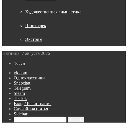
Художественная гимнастика
Шорт-трек
Экстрим
Пятница, 7 августа 2026
Форум
vk.com
Одноклассники
Snapchat
Telegram
Steam
TikTok
Вход / Регистрация
Случайная статья
Sidebar
Искать