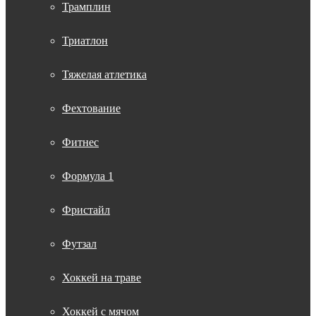
Трамплин
Триатлон
Тяжелая атлетика
Фехтование
Фитнес
Формула 1
Фристайл
Футзал
Хоккей на траве
Хоккей с мячом